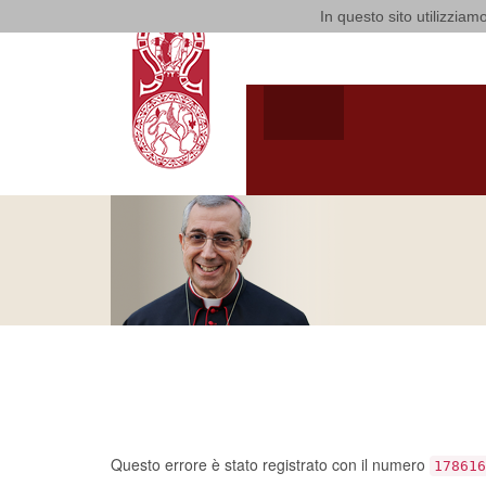
In questo sito utilizziamo
Arcidiocesi d
HOME
ARCIVESCOV
VITA CONSACRATA
ARCIVESCOVO
S.E. GIUSEPPE
SATRIAN
Ci dispiace, ma sembra 
errore…
Questo errore è stato registrato con il numero
178616