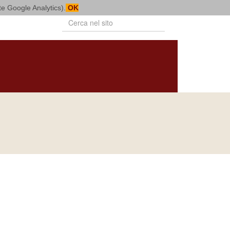
mite Google Analytics).
OK
PUBBLICAZIONI
BOLLETTINO
NOTIZIARIO
DIOCESANO
DIOCESANO