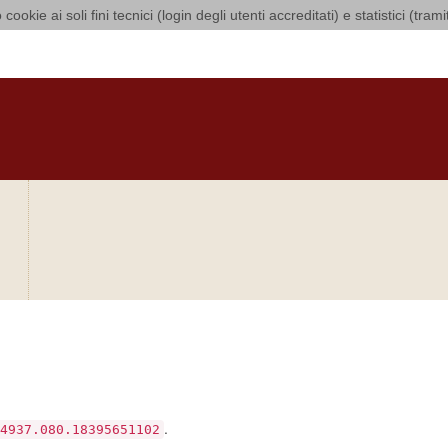
 cookie ai soli fini tecnici (login degli utenti accreditati) e statistici (tra
i Bari Bitonto
O
CURIA
DIOCESI
CLERO
LUOGHI DI CULTO
IN AGENDA
O
si sia verificato un
.
4937.080.18395651102