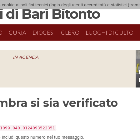
 cookie ai soli fini tecnici (login degli utenti accreditati) e statistici (tra
 di Bari Bitonto
O
CURIA
DIOCESI
CLERO
LUOGHI DI CULTO
IN AGENDA
O
bra si sia verificato
.
1099.040.0124093522351
e includi questo numero nel tuo messaggio.