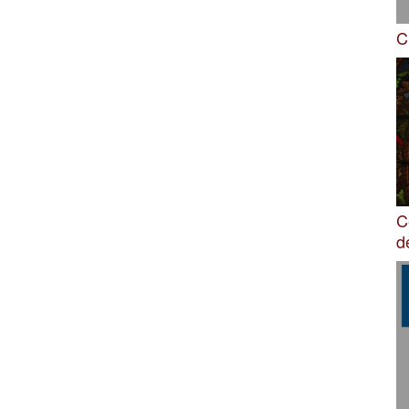
C
C
d