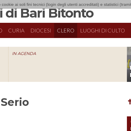
 cookie ai soli fini tecnici (login degli utenti accreditati) e statistici (tra
 di Bari Bitonto
O
CURIA
DIOCESI
CLERO
LUOGHI DI CULTO
IN AGENDA
O
 Serio
✝