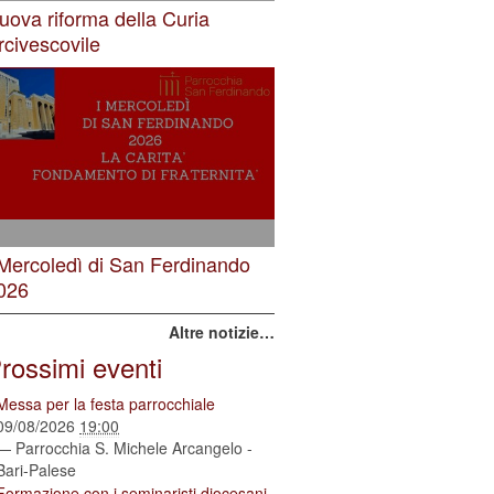
uova riforma della Curia
rcivescovile
 Mercoledì di San Ferdinando
026
Altre notizie…
rossimi eventi
Messa per la festa parrocchiale
09/08/2026
19:00
— Parrocchia S. Michele Arcangelo -
Bari-Palese
Formazione con i seminaristi diocesani