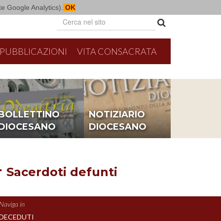
mite Google Analytics).
OK
PUBBLICAZIONI
VITA CONSACRATA
BOLLETTINO
NOTIZIARIO
DIOCESANO
DIOCESANO
 Sacerdoti defunti
Naviga in
DECEDUTI