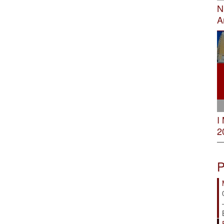
N
A
I
2
P