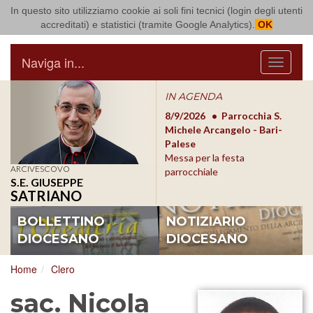
In questo sito utilizziamo cookie ai soli fini tecnici (login degli utenti
Arcidiocesi di Bari Bitonto
accreditati) e statistici (tramite Google Analytics).
OK
Naviga in...
Menu
IN AGENDA
8/17/2026
Conversano
8/9/2026
Parrocchia S.
8/1
Conferenza Episcopale
Michele Arcangelo - Bari-
Form
Pugliese
Palese
dioc
Messa per la festa
ARCIVESCOVO
parrocchiale
S.E. GIUSEPPE
SATRIANO
BOLLETTINO
NOTIZIARIO
DIOCESANO
DIOCESANO
Home
Clero
sac. Nicola