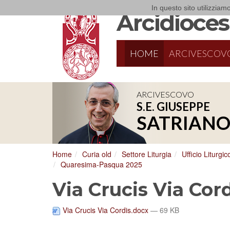
In questo sito utilizziamo
Arcidiocesi
HOME
ARCIVESCOV
ARCIVESCOVO
S.E. GIUSEPPE
8/17/2026
Conversano
SATRIAN
Conferenza Episcopale Pugliese
Home
Curia old
Settore Liturgia
Ufficio Liturgic
Quaresima-Pasqua 2025
Via Crucis Via Cor
Via Crucis Via Cordis.docx
— 69 KB