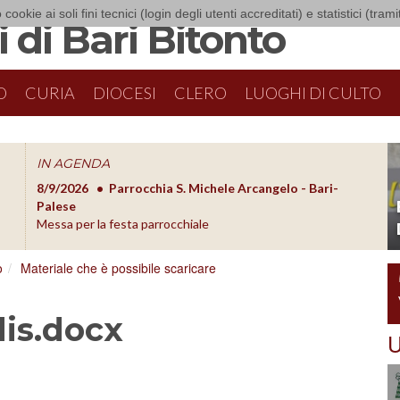
 cookie ai soli fini tecnici (login degli utenti accreditati) e statistici (tra
 di Bari Bitonto
O
CURIA
DIOCESI
CLERO
LUOGHI DI CULTO
IN AGENDA
8/9/2026
Parrocchia S. Michele Arcangelo - Bari-
8/10/20
O
Palese
Formazion
Messa per la festa parrocchiale
o
Materiale che è possibile scaricare
dis.docx
U