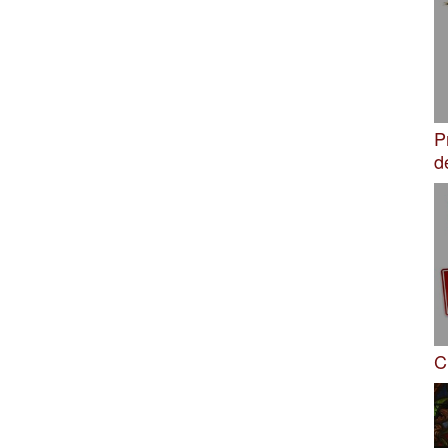
P
d
C