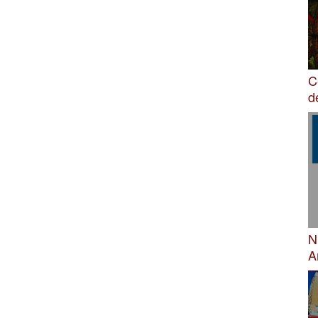
C
d
N
A