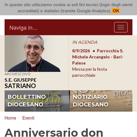
In questo sito utilizziamo cookie ai soli fini tecnici (login degli utenti
Arcidiocesi di Bari Bitonto
accreditati) e statistici (tramite Google Analytics).
OK
Naviga in...
Menu
IN AGENDA
8/17/2026
Conversano
8/9/2026
Parrocchia S.
8/1
Conferenza Episcopale
Michele Arcangelo - Bari-
Form
Pugliese
Palese
dioc
Messa per la festa
ARCIVESCOVO
parrocchiale
S.E. GIUSEPPE
SATRIANO
BOLLETTINO
NOTIZIARIO
DIOCESANO
DIOCESANO
Home
Eventi
Anniversario don