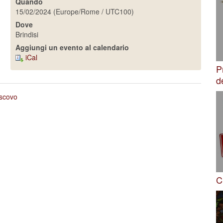
Quando
15/02/2024
(Europe/Rome / UTC100)
Dove
Brindisi
Aggiungi un evento al calendario
iCal
P
d
escovo
C