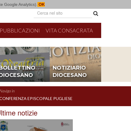
mite Google Analytics).
OK
PUBBLICAZIONI
VITA CONSACRATA
BOLLETTINO
NOTIZIARIO
DIOCESANO
DIOCESANO
Naviga in
CONFERENZA EPISCOPALE PUGLIESE
ltime notizie