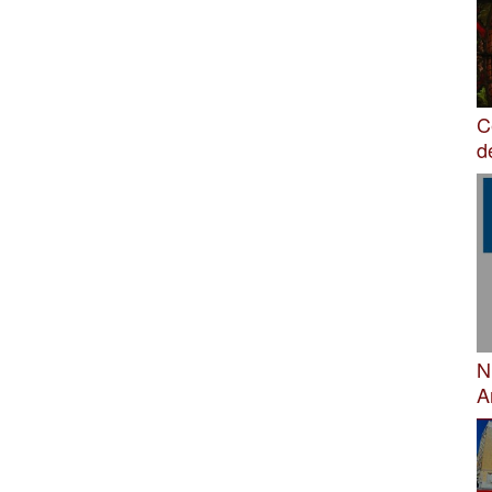
C
d
N
A