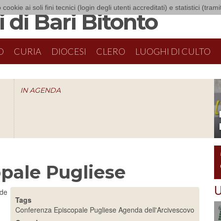
 cookie ai soli fini tecnici (login degli utenti accreditati) e statistici (tra
 di Bari Bitonto
O
CURIA
DIOCESI
CLERO
LUOGHI DI CULTO
IN AGENDA
O
pale Pugliese
U
ede
Tags
Conferenza Episcopale Pugliese
Agenda dell'Arcivescovo