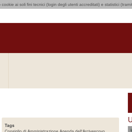
 cookie ai soli fini tecnici (login degli utenti accreditati) e statistici (tra
i Bari Bitonto
O
CURIA
DIOCESI
CLERO
LUOGHI DI CULTO
IN AGENDA
O
razione
U
Tags
Consiglio di Amministrazione
Agenda dell'Arcivescovo