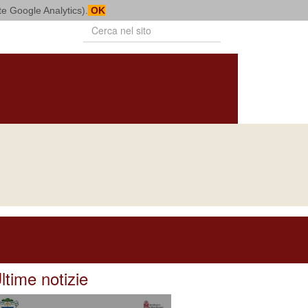
mite Google Analytics).
OK
PUBBLICAZIONI
VITA CONSACRATA
BOLLETTINO
NOTIZIARIO
DIOCESANO
DIOCESANO
Naviga in
CONSIGLIO DI AMMINISTRAZIONE
ltime notizie