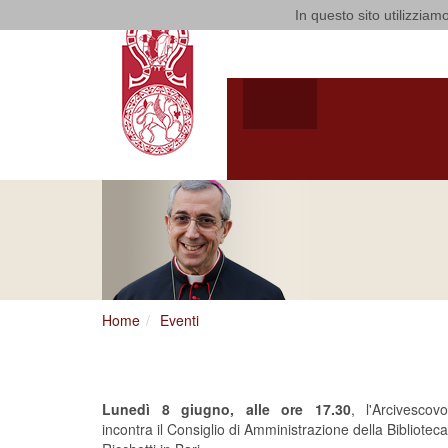
In questo sito utilizziamo
Arcidiocesi d
HOME
ARCIVESCOV
ARCIVESCOVO
S.E. GIUSEPPE
SATRIAN
Home
Eventi
Consiglio di Amminist
Lunedì 8 giugno, alle ore 17.30
, l'Arcivescovo
incontra il Consiglio di Amministrazione della Biblioteca
Ricchetti in Bari.