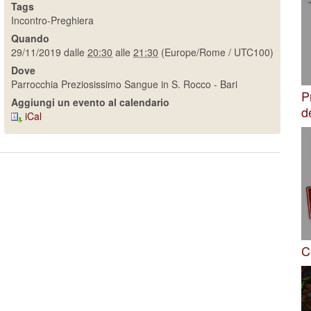
Tags
e
Incontro-Preghiera
Quando
29/11/2019
dalle
20:30
alle
21:30
(Europe/Rome / UTC100)
Dove
Parrocchia Preziosissimo Sangue in S. Rocco - Bari
P
Aggiungi un evento al calendario
d
iCal
C