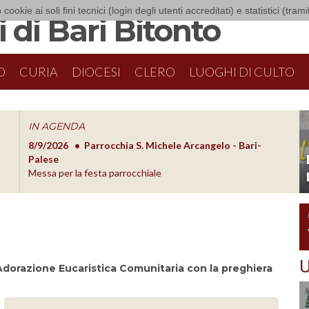
 cookie ai soli fini tecnici (login degli utenti accreditati) e statistici (tra
 di Bari Bitonto
O
CURIA
DIOCESI
CLERO
LUOGHI DI CULTO
IN AGENDA
8/9/2026
Parrocchia S. Michele Arcangelo - Bari-
8/10/20
O
Palese
Formazion
Messa per la festa parrocchiale
U
 1)Adorazione Eucaristica Comunitaria con la preghiera