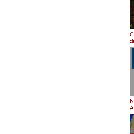
C
d
N
A