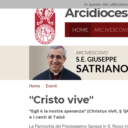
In questo sito utilizziamo
Arcidiocesi
HOME
ARCIVESCOV
ARCIVESCOVO
S.E. GIUSEPPE
8/17/2026
Conversano
SATRIAN
Conferenza Episcopale Pugliese
Home
Eventi
"Cristo vive"
"Egli è la nostra speranza" (Christus vivit, §
e i canti di Taizè
La Parrocchia del Preziosissimo Sangue in S. Rocco in