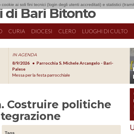
 cookie ai soli fini tecnici (login degli utenti accreditati) e statistici (tra
 di Bari Bitonto
O
CURIA
DIOCESI
CLERO
LUOGHI DI CULTO
IN AGENDA
8/9/2026
Parrocchia S. Michele Arcangelo - Bari-
8/10/20
O
Palese
Formazion
Messa per la festa parrocchiale
. Costruire politiche
ntegrazione
U
Tags