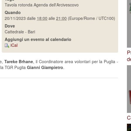
Tavola rotonda
Agenda dell'Arcivescovo
Quando
e
20/11/2023
dalle
18:00
alle
21:00
(Europe/Rome / UTC100)
Dove
Cattedrale - Bari
i
Aggiungi un evento al calendario
o
iCal
P
d
re,
Tareke Brhane
, il Coordinatore area volontari per la Puglia -
ella TGR Puglia
Gianni Giampietro
.
C