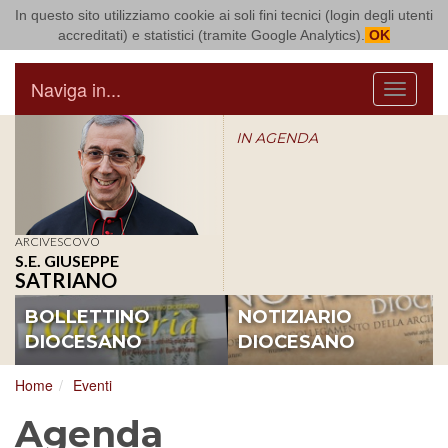
In questo sito utilizziamo cookie ai soli fini tecnici (login degli utenti
Arcidiocesi di Bari Bitonto
accreditati) e statistici (tramite Google Analytics).
OK
Naviga in...
Menu
IN AGENDA
ARCIVESCOVO
S.E. GIUSEPPE
SATRIANO
BOLLETTINO
NOTIZIARIO
DIOCESANO
DIOCESANO
Home
Eventi
Agenda