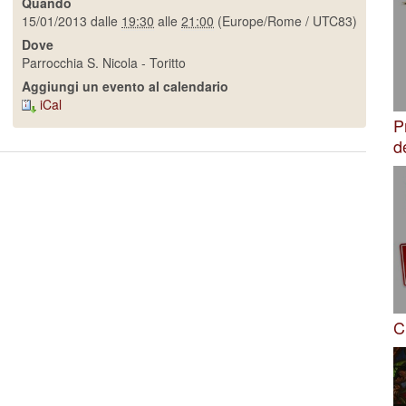
Quando
15/01/2013
dalle
19:30
alle
21:00
(Europe/Rome / UTC83)
Dove
Parrocchia S. Nicola - Toritto
Aggiungi un evento al calendario
iCal
P
d
C