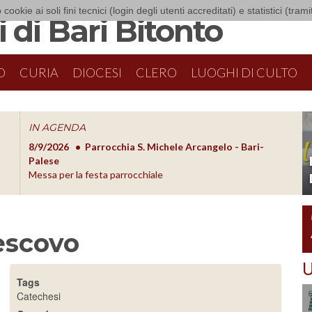
 cookie ai soli fini tecnici (login degli utenti accreditati) e statistici (tra
 di Bari Bitonto
O
CURIA
DIOCESI
CLERO
LUOGHI DI CULTO
IN AGENDA
8/9/2026
Parrocchia S. Michele Arcangelo - Bari-
8/10/20
O
Palese
Formazion
Messa per la festa parrocchiale
escovo
U
Tags
Catechesi