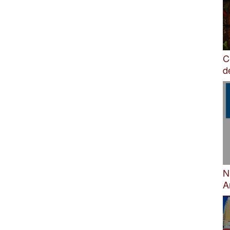
C
d
N
A