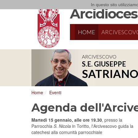
In questo sito utilizziamo
Arcidiocesi
HOME
ARCIVESCOV
ARCIVESCOVO
S.E. GIUSEPPE
8/17/2026
Conversano
SATRIAN
Conferenza Episcopale Pugliese
Home
Eventi
Agenda dell'Arciv
Martedì
15 gennaio, alle ore 19.30
, presso la
Parrocchia
S. Nicola
in Toritto, l'Arcivescovo guida la
catechesi alla comunità parrocchiale