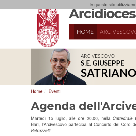
In questo sito utilizziamo
Arcidiocesi
HOME
ARCIVESCOV
ARCIVESCOVO
S.E. GIUSEPPE
8/17/2026
Conversano
SATRIAN
Conferenza Episcopale Pugliese
Home
Eventi
Agenda dell'Arciv
Martedì 15 luglio, alle ore 20.00, nella
Cattedrale
Bari, l'Arcivescovo partecipa al Concerto del Coro d
Petruzzelli