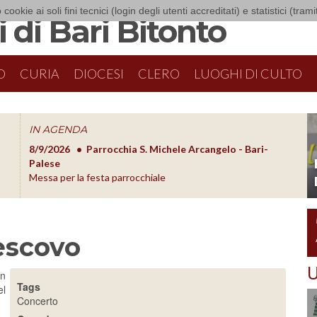
 cookie ai soli fini tecnici (login degli utenti accreditati) e statistici (tra
 di Bari Bitonto
O
CURIA
DIOCESI
CLERO
LUOGHI DI CULTO
IN AGENDA
8/9/2026
Parrocchia S. Michele Arcangelo - Bari-
8/10/20
O
Palese
Formazion
Messa per la festa parrocchiale
escovo
U
in
Tags
el
Concerto