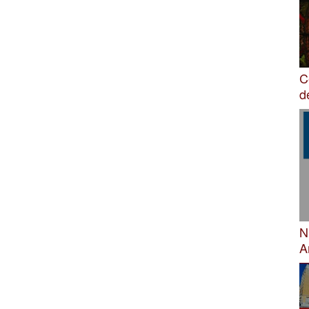
C
d
N
A