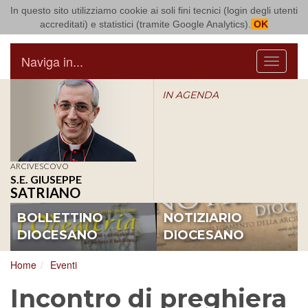
In questo sito utilizziamo cookie ai soli fini tecnici (login degli utenti
Arcidiocesi di Bari Bitonto
accreditati) e statistici (tramite Google Analytics).
OK
Naviga in...
Menu
IN AGENDA
ARCIVESCOVO
S.E. GIUSEPPE
SATRIANO
BOLLETTINO
NOTIZIARIO
DIOCESANO
DIOCESANO
Home
Eventi
Incontro di preghiera