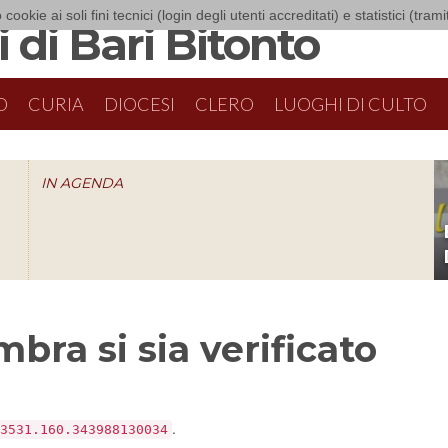
 cookie ai soli fini tecnici (login degli utenti accreditati) e statistici (tra
 di Bari Bitonto
O
CURIA
DIOCESI
CLERO
LUOGHI DI CULTO
IN AGENDA
O
bra si sia verificato
.
3531.160.343988130034