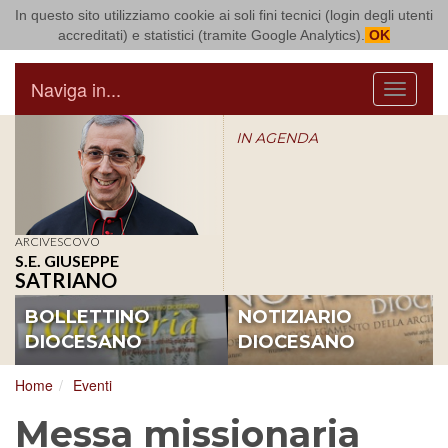
In questo sito utilizziamo cookie ai soli fini tecnici (login degli utenti
Arcidiocesi di Bari Bitonto
accreditati) e statistici (tramite Google Analytics).
OK
Naviga in...
Menu
IN AGENDA
ARCIVESCOVO
S.E. GIUSEPPE
SATRIANO
BOLLETTINO
NOTIZIARIO
DIOCESANO
DIOCESANO
Home
Eventi
Messa missionaria