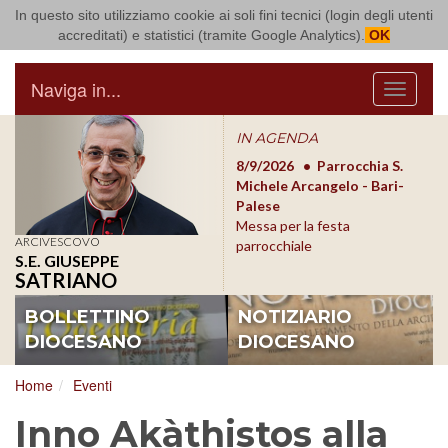
In questo sito utilizziamo cookie ai soli fini tecnici (login degli utenti
Arcidiocesi di Bari Bitonto
accreditati) e statistici (tramite Google Analytics).
OK
Naviga in...
Menu
IN AGENDA
8/17/2026
Conversano
8/9/2026
Parrocchia S.
8/1
Conferenza Episcopale
Michele Arcangelo - Bari-
Form
Pugliese
Palese
dioc
Messa per la festa
ARCIVESCOVO
parrocchiale
S.E. GIUSEPPE
SATRIANO
BOLLETTINO
NOTIZIARIO
DIOCESANO
DIOCESANO
Home
Eventi
Inno Akàthistos alla