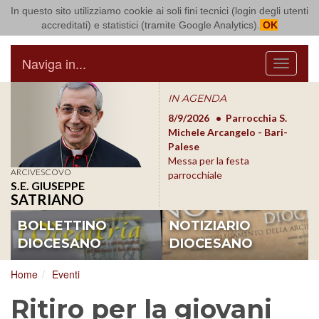
In questo sito utilizziamo cookie ai soli fini tecnici (login degli utenti
Arcidiocesi di Bari Bitonto
accreditati) e statistici (tramite Google Analytics).
OK
Naviga in...
Menu
IN AGENDA
8/17/2026
Conversano
8/9/2026
Parrocchia S.
8/1
Conferenza Episcopale
Michele Arcangelo - Bari-
Form
Pugliese
Palese
dioc
Messa per la festa
ARCIVESCOVO
parrocchiale
S.E. GIUSEPPE
SATRIANO
BOLLETTINO
NOTIZIARIO
DIOCESANO
DIOCESANO
Home
Eventi
Ritiro per la giovani