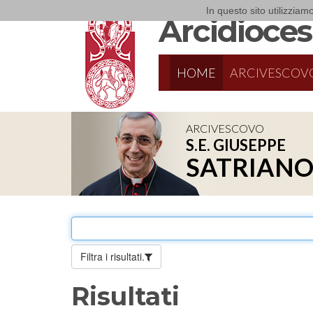
In questo sito utilizziamo
Arcidiocesi
HOME
ARCIVESCOV
ARCIVESCOVO
S.E. GIUSEPPE
8/17/2026
Conversano
SATRIAN
Conferenza Episcopale Pugliese
Filtra i risultati.
Risultati