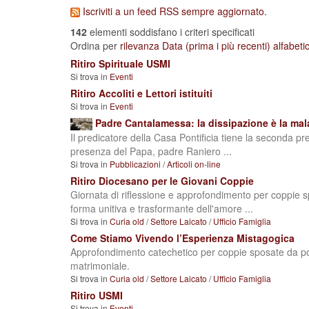
Iscriviti a un feed RSS sempre aggiornato.
142
elementi soddisfano i criteri specificati
Ordina per
rilevanza
Data (prima i più recenti)
alfabet
Ritiro Spirituale USMI
Si trova in
Eventi
Ritiro Accoliti e Lettori istituiti
Si trova in
Eventi
Padre Cantalamessa: la dissipazione è la malat
Il predicatore della Casa Pontificia tiene la seconda p
presenza del Papa, padre Raniero ...
Si trova in
Pubblicazioni
/
Articoli on-line
Ritiro Diocesano per le Giovani Coppie
Giornata di riflessione e approfondimento per coppie sp
forma unitiva e trasformante dell'amore ...
Si trova in
Curia old
/
Settore Laicato
/
Ufficio Famiglia
Come Stiamo Vivendo l’Esperienza Mistagogica
Approfondimento catechetico per coppie sposate da po
matrimoniale.
Si trova in
Curia old
/
Settore Laicato
/
Ufficio Famiglia
Ritiro USMI
Si trova in
Eventi