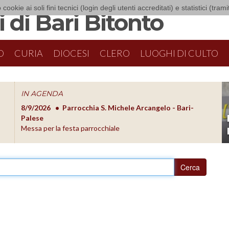
 cookie ai soli fini tecnici (login degli utenti accreditati) e statistici (tra
 di Bari Bitonto
O
CURIA
DIOCESI
CLERO
LUOGHI DI CULTO
IN AGENDA
8/9/2026
Parrocchia S. Michele Arcangelo - Bari-
8/10/20
O
Palese
Formazion
Messa per la festa parrocchiale