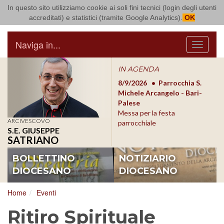
In questo sito utilizziamo cookie ai soli fini tecnici (login degli utenti
Arcidiocesi di Bari Bitonto
accreditati) e statistici (tramite Google Analytics).
OK
Naviga in...
Menu
IN AGENDA
8/17/2026
Conversano
8/9/2026
Parrocchia S.
8/1
Conferenza Episcopale
Michele Arcangelo - Bari-
Form
Pugliese
Palese
dioc
Messa per la festa
ARCIVESCOVO
parrocchiale
S.E. GIUSEPPE
SATRIANO
BOLLETTINO
NOTIZIARIO
DIOCESANO
DIOCESANO
Home
Eventi
Ritiro Spirituale