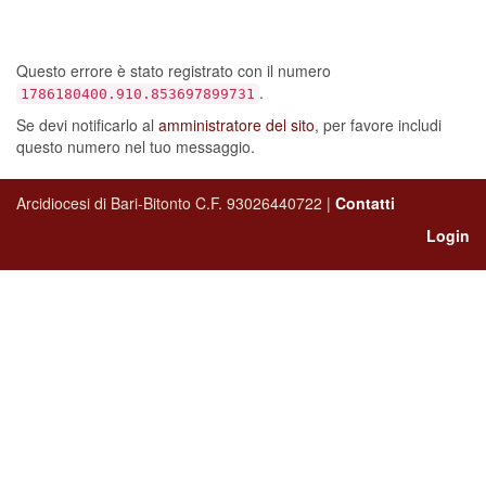
sia verificato un errore…
Questo errore è stato registrato con il numero
.
1786180400.910.853697899731
Se devi notificarlo al
amministratore del sito
, per favore includi
questo numero nel tuo messaggio.
Arcidiocesi di Bari-Bitonto C.F. 93026440722 |
Contatti
Login