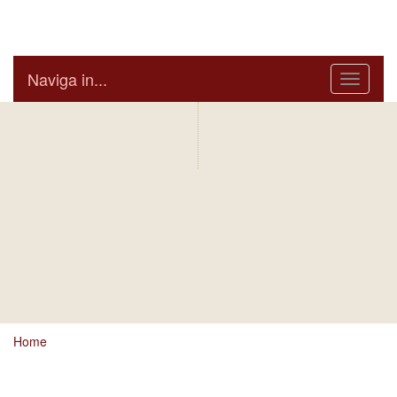
Arcidiocesi di Bari Bitonto
Naviga in...
Menu
IN AGENDA
ARCIVESCOVO
S.E. GIUSEPPE
SATRIANO
BOLLETTINO
NOTIZIARIO
DIOCESANO
DIOCESANO
Home
Ci dispiace, ma sembra si