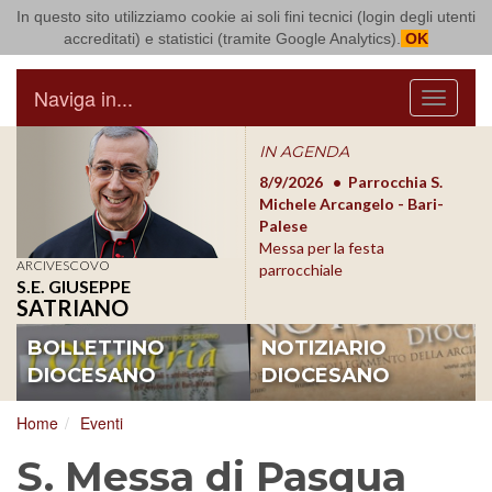
In questo sito utilizziamo cookie ai soli fini tecnici (login degli utenti
Arcidiocesi di Bari Bitonto
accreditati) e statistici (tramite Google Analytics).
OK
Naviga in...
Menu
IN AGENDA
8/17/2026
Conversano
8/9/2026
Parrocchia S.
8/1
Conferenza Episcopale
Michele Arcangelo - Bari-
Form
Pugliese
Palese
dioc
Messa per la festa
ARCIVESCOVO
parrocchiale
S.E. GIUSEPPE
SATRIANO
BOLLETTINO
NOTIZIARIO
DIOCESANO
DIOCESANO
Home
Eventi
S. Messa di Pasqua