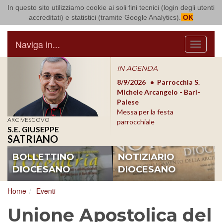
In questo sito utilizziamo cookie ai soli fini tecnici (login degli utenti
Arcidiocesi di Bari Bitonto
accreditati) e statistici (tramite Google Analytics).
OK
Naviga in...
Menu
IN AGENDA
8/17/2026
Conversano
8/9/2026
Parrocchia S.
8/1
Conferenza Episcopale
Michele Arcangelo - Bari-
Form
Pugliese
Palese
dioc
Messa per la festa
ARCIVESCOVO
parrocchiale
S.E. GIUSEPPE
SATRIANO
BOLLETTINO
NOTIZIARIO
DIOCESANO
DIOCESANO
Home
Eventi
Unione Apostolica del