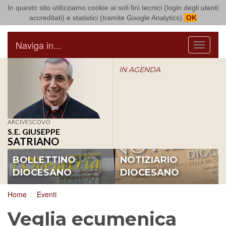
In questo sito utilizziamo cookie ai soli fini tecnici (login degli utenti
Arcidiocesi di Bari Bitonto
accreditati) e statistici (tramite Google Analytics).
OK
Naviga in...
Menu
IN AGENDA
ARCIVESCOVO
S.E. GIUSEPPE
SATRIANO
BOLLETTINO
NOTIZIARIO
DIOCESANO
DIOCESANO
Home
Eventi
Veglia ecumenica