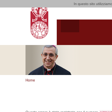
In questo sito utilizziamo
Arcidiocesi
HOME
ARCIVESCOV
ARCIVESCOVO
S.E. GIUSEPPE
SATRIAN
Home
Ci dispiace, ma sem
un errore…
Questo errore è stato registrato con il numero
178617