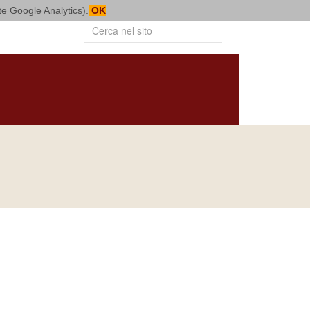
mite Google Analytics).
OK
PUBBLICAZIONI
VITA CONSACRATA
BOLLETTINO
NOTIZIARIO
DIOCESANO
DIOCESANO