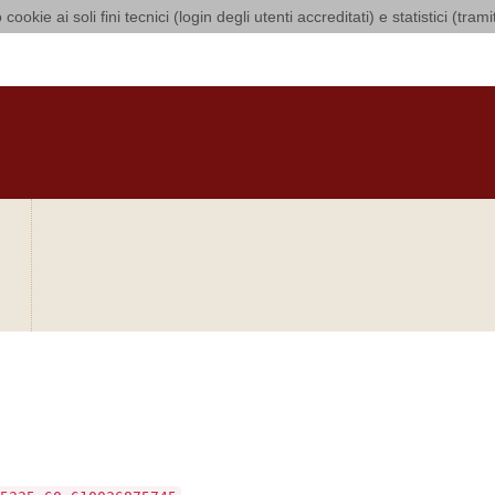
 cookie ai soli fini tecnici (login degli utenti accreditati) e statistici (tra
 di Bari Bitonto
O
CURIA
DIOCESI
CLERO
LUOGHI DI CULTO
IN AGENDA
O
bra si sia verificato
.
5335.60.610036875745