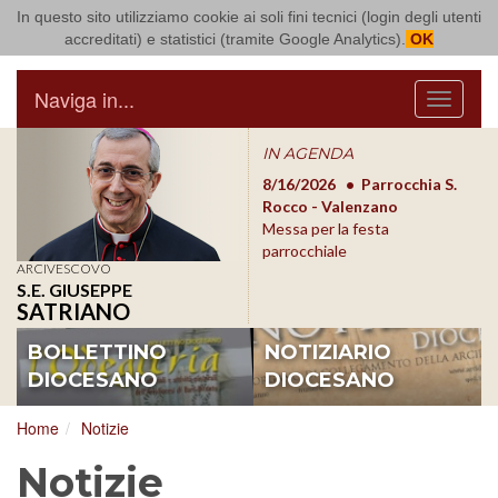
In questo sito utilizziamo cookie ai soli fini tecnici (login degli utenti
Arcidiocesi di Bari Bitonto
accreditati) e statistici (tramite Google Analytics).
OK
Naviga in...
Menu
IN AGENDA
8/17/2026
Conversano
8/16/2026
Parrocchia S.
8/1
Conferenza Episcopale
Rocco - Valenzano
Con
Pugliese
Messa per la festa
Pugl
parrocchiale
ARCIVESCOVO
S.E. GIUSEPPE
SATRIANO
BOLLETTINO
NOTIZIARIO
DIOCESANO
DIOCESANO
Home
Notizie
Notizie