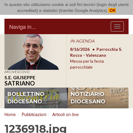
In questo sito utilizziamo cookie ai soli fini tecnici (login degli utenti
Arcidiocesi di Bari Bitonto
accreditati) e statistici (tramite Google Analytics).
OK
Naviga in...
Menu
IN AGENDA
8/17/2026
Conversano
8/16/2026
Parrocchia S.
8/1
Conferenza Episcopale
Rocco - Valenzano
Con
Pugliese
Messa per la festa
Pugl
parrocchiale
ARCIVESCOVO
S.E. GIUSEPPE
SATRIANO
BOLLETTINO
NOTIZIARIO
DIOCESANO
DIOCESANO
Home
Pubblicazioni
Articoli on-line
1236918.jpg