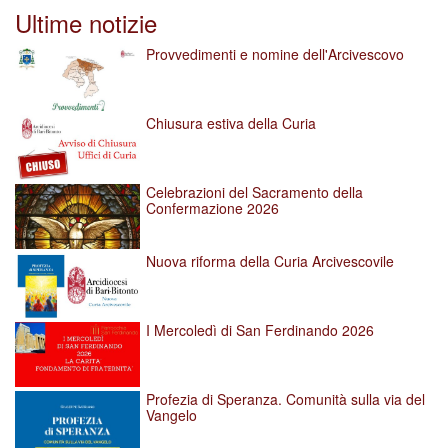
per
Ultime notizie
vedere
l'immagine
Provvedimenti e nomine dell'Arcivescovo
alle
dimensioni
originali…
Chiusura estiva della Curia
Celebrazioni del Sacramento della
Confermazione 2026
Nuova riforma della Curia Arcivescovile
I Mercoledì di San Ferdinando 2026
Profezia di Speranza. Comunità sulla via del
Vangelo