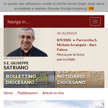
In questo sito utilizziamo cookie ai soli fini tecnici (login degli utenti
Arcidiocesi di Bari Bitonto
accreditati) e statistici (tramite Google Analytics).
OK
Naviga in...
Menu
IN AGENDA
8/17/2026
Conversano
8/9/2026
Parrocchia S.
8/1
Conferenza Episcopale
Michele Arcangelo - Bari-
Form
Pugliese
Palese
dioc
Messa per la festa
ARCIVESCOVO
parrocchiale
S.E. GIUSEPPE
SATRIANO
BOLLETTINO
NOTIZIARIO
DIOCESANO
DIOCESANO
Home
Pubblicazioni
Articoli on-line