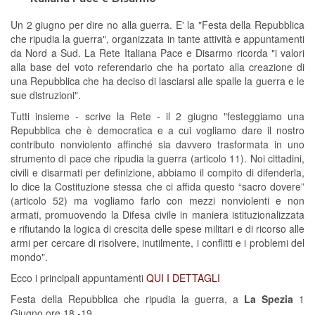
Un 2 giugno per dire no alla guerra. E' la "Festa della Repubblica
che ripudia la guerra", organizzata in tante attività e appuntamenti
da Nord a Sud. La Rete Italiana Pace e Disarmo ricorda "i valori
alla base del voto referendario che ha portato alla creazione di
una Repubblica che ha deciso di lasciarsi alle spalle la guerra e le
sue distruzioni".
Tutti insieme - scrive la Rete - il 2 giugno "festeggiamo una
Repubblica che è democratica e a cui vogliamo dare il nostro
contributo nonviolento affinché sia davvero trasformata in uno
strumento di pace che ripudia la guerra (articolo 11). Noi cittadini,
civili e disarmati per definizione, abbiamo il compito di difenderla,
lo dice la Costituzione stessa che ci affida questo “sacro dovere”
(articolo 52) ma vogliamo farlo con mezzi nonviolenti e non
armati, promuovendo la Difesa civile in maniera istituzionalizzata
e rifiutando la logica di crescita delle spese militari e di ricorso alle
armi per cercare di risolvere, inutilmente, i conflitti e i problemi del
mondo".
Ecco i principali appuntamenti
QUI I DETTAGLI
Festa della Repubblica che ripudia la guerra, a
La Spezia
1
Giugno ore 18 -19