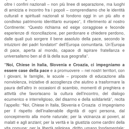
oltre i confini nazionali – non più linee di separazione, ma luoghi
di amicizia e incontro fra i popoli – comprendiamo che le identità
culturali e spirituali nazionali si fondono oggi in un più alto e
condiviso patrimonio identitario europeo”, il riferimento al nostro
Continente: “Questo richiama ed esige coraggiose e feconde
esperienze di riconciliazione, per perdonare e chiedere perdono,
dalle quali può sorgere il bene assoluto della pace, secondo le
intuizioni dei padri fondatori” dell’Europa comunitaria. Un’Europa
di pace, aperta al mondo, capace di ispirare fratellanza e
universalismo ben al di là della sua geografia”.
“Noi, Chiese in Italia, Slovenia e Croazia, ci impegniamo a
essere case della pace
e a promuovere – nei nostri territori, con
i giovani, le famiglie, le scuole – proposte di educazione alla
nonviolenza, iniziative di accoglienza che aiutino a trasformare la
paura dell’altro in occasioni di scambio, momenti di preghiera e
attività che favoriscano la cultura dell’incontro, del dialogo
ecumenico e interreligioso, del disarmo e della solidarietà”, recita
l’appello: “Noi, Chiese in Italia, Slovenia e Croazia ci impegniamo
per il rispetto dell’inalienabile dignità di ogni persona, dal
concepimento alla morte naturale; per la vicinanza ai poveri, ai
malati e agli anziani; per la verità e la giustizia come cardini della
vita comune; per la libertà religiosa, diritto umano fondamentale;