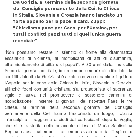
Da Gorizia, al termine della seconda giornata
del Consiglio permanente della Cei, le Chiese
in SItalia, Slovenia e Croazia hanno lanciato un
forte appello per la pace. Il card. Zuppi:
"Chiediamo pace per Gaza, per l'Ucraina, per
tutti i conflitti pezzi tutti di quell’unica guerra
mondiale"
“Non possiamo restare in silenzio di fronte alla drammatica
escalation di violenza, al moltiplicarsi di atti di disumanità,
all’annientamento di città e di popoli”. A 80 anni dalla fine della
Seconda guerra mondiale, in un tempo sempre più dilaniato da
conflitti violenti, da Gorizia si è alzato con voce unanime il grido e
l’Appello per la pace delle Chiese in Italia, Slovenia e Croazia,
affinché “ogni comunità cristiana sia protagonista di speranza,
vigile e attiva nel promuovere e sostenere cammini di
riconciliazione”. Insieme ai giovani dei rispettivi Paesi le tre
chiese, al termine della seconda giornata del Consiglio
permanente della Cei, hanno trasformato un luogo, piazza
Transalpina – raggiunta a piedi dai partecipanti dopo la Veglia,
che si è trasferita nella adiacente chiesa di Maria Santissima
Regina, causa maltempo – un tempo avvelenato da fili spinati e