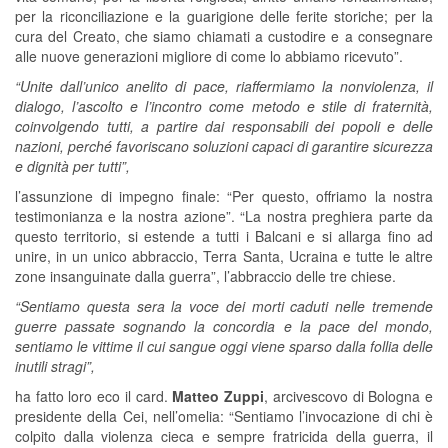
per la riconciliazione e la guarigione delle ferite storiche; per la
cura del Creato, che siamo chiamati a custodire e a consegnare
alle nuove generazioni migliore di come lo abbiamo ricevuto”.
“Unite dall’unico anelito di pace, riaffermiamo la nonviolenza, il
dialogo, l’ascolto e l’incontro come metodo e stile di fraternità,
coinvolgendo tutti, a partire dai responsabili dei popoli e delle
nazioni, perché favoriscano soluzioni capaci di garantire sicurezza
e dignità per tutti”,
l’assunzione di impegno finale: “Per questo, offriamo la nostra
testimonianza e la nostra azione”. “La nostra preghiera parte da
questo territorio, si estende a tutti i Balcani e si allarga fino ad
unire, in un unico abbraccio, Terra Santa, Ucraina e tutte le altre
zone insanguinate dalla guerra”, l’abbraccio delle tre chiese.
“Sentiamo questa sera la voce dei morti caduti nelle tremende
guerre passate sognando la concordia e la pace del mondo,
sentiamo le vittime il cui sangue oggi viene sparso dalla follia delle
inutili stragi”,
ha fatto loro eco il card.
Matteo Zuppi
, arcivescovo di Bologna e
presidente della Cei, nell’omelia: “Sentiamo l’invocazione di chi è
colpito dalla violenza cieca e sempre fratricida della guerra, il