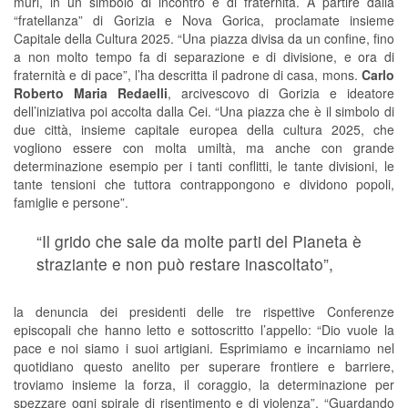
muri, in un simbolo di incontro e di fraternità. A partire dalla
“fratellanza” di Gorizia e Nova Gorica, proclamate insieme
Capitale della Cultura 2025. “Una piazza divisa da un confine, fino
a non molto tempo fa di separazione e di divisione, e ora di
fraternità e di pace”, l’ha descritta il padrone di casa, mons.
Carlo
Roberto Maria Redaelli
, arcivescovo di Gorizia e ideatore
dell’iniziativa poi accolta dalla Cei. “Una piazza che è il simbolo di
due città, insieme capitale europea della cultura 2025, che
vogliono essere con molta umiltà, ma anche con grande
determinazione esempio per i tanti conflitti, le tante divisioni, le
tante tensioni che tuttora contrappongono e dividono popoli,
famiglie e persone”.
“Il grido che sale da molte parti del Pianeta è
straziante e non può restare inascoltato”,
la denuncia dei presidenti delle tre rispettive Conferenze
episcopali che hanno letto e sottoscritto l’appello: “Dio vuole la
pace e noi siamo i suoi artigiani. Esprimiamo e incarniamo nel
quotidiano questo anelito per superare frontiere e barriere,
troviamo insieme la forza, il coraggio, la determinazione per
spezzare ogni spirale di risentimento e di violenza”. “Guardando