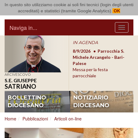
In questo sito utilizziamo cookie ai soli fini tecnici (login degli utenti
Arcidiocesi di Bari Bitonto
accreditati) e statistici (tramite Google Analytics).
OK
Naviga in...
Menu
IN AGENDA
8/17/2026
Conversano
8/9/2026
Parrocchia S.
8/1
Conferenza Episcopale
Michele Arcangelo - Bari-
Form
Pugliese
Palese
dioc
Messa per la festa
ARCIVESCOVO
parrocchiale
S.E. GIUSEPPE
SATRIANO
BOLLETTINO
NOTIZIARIO
DIOCESANO
DIOCESANO
Home
Pubblicazioni
Articoli on-line