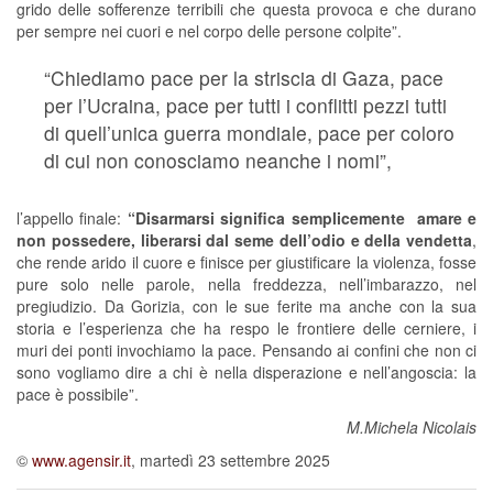
grido delle sofferenze terribili che questa provoca e che durano
per sempre nei cuori e nel corpo delle persone colpite”.
“Chiediamo pace per la striscia di Gaza, pace
per l’Ucraina, pace per tutti i conflitti pezzi tutti
di quell’unica guerra mondiale, pace per coloro
di cui non conosciamo neanche i nomi”,
l’appello finale:
“Disarmarsi significa semplicemente amare e
non possedere, liberarsi dal seme dell’odio e della vendetta
,
che rende arido il cuore e finisce per giustificare la violenza, fosse
pure solo nelle parole, nella freddezza, nell’imbarazzo, nel
pregiudizio. Da Gorizia, con le sue ferite ma anche con la sua
storia e l’esperienza che ha respo le frontiere delle cerniere, i
muri dei ponti invochiamo la pace. Pensando ai confini che non ci
sono vogliamo dire a chi è nella disperazione e nell’angoscia: la
pace è possibile”.
M.Michela Nicolais
©
www.agensir.it
, martedì 23 settembre 2025