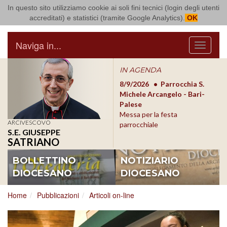
In questo sito utilizziamo cookie ai soli fini tecnici (login degli utenti
Arcidiocesi di Bari Bitonto
accreditati) e statistici (tramite Google Analytics).
OK
Naviga in...
Menu
IN AGENDA
8/17/2026
Conversano
8/9/2026
Parrocchia S.
8/1
Conferenza Episcopale
Michele Arcangelo - Bari-
Form
Pugliese
Palese
dioc
Messa per la festa
ARCIVESCOVO
parrocchiale
S.E. GIUSEPPE
SATRIANO
BOLLETTINO
NOTIZIARIO
DIOCESANO
DIOCESANO
Home
Pubblicazioni
Articoli on-line