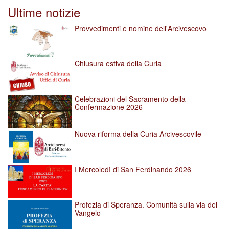
per
Ultime notizie
vedere
l'immagine
Provvedimenti e nomine dell'Arcivescovo
alle
dimensioni
originali…
Chiusura estiva della Curia
Celebrazioni del Sacramento della
Confermazione 2026
Nuova riforma della Curia Arcivescovile
I Mercoledì di San Ferdinando 2026
Profezia di Speranza. Comunità sulla via del
Vangelo