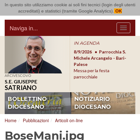
In questo sito utilizziamo cookie ai soli fini tecnici (login degli utenti
Arcidiocesi di Bari Bitonto
accreditati) e statistici (tramite Google Analytics).
OK
Naviga in...
Menu
IN AGENDA
8/17/2026
Conversano
8/9/2026
Parrocchia S.
8/1
Conferenza Episcopale
Michele Arcangelo - Bari-
Form
Pugliese
Palese
dioc
Messa per la festa
ARCIVESCOVO
parrocchiale
S.E. GIUSEPPE
SATRIANO
BOLLETTINO
NOTIZIARIO
DIOCESANO
DIOCESANO
Home
Pubblicazioni
Articoli on-line
BoseMani.jpg