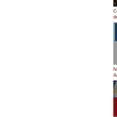
C
d
N
A