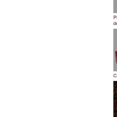
P
d
C