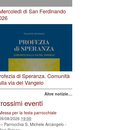
 Mercoledì di San Ferdinando
026
rofezia di Speranza. Comunità
ulla via del Vangelo
Altre notizie…
rossimi eventi
Messa per la festa parrocchiale
09/08/2026
19:00
— Parrocchia S. Michele Arcangelo -