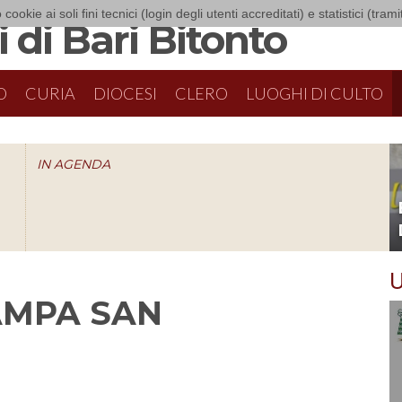
 cookie ai soli fini tecnici (login degli utenti accreditati) e statistici (tra
 di Bari Bitonto
O
CURIA
DIOCESI
CLERO
LUOGHI DI CULTO
IN AGENDA
O
U
AMPA SAN