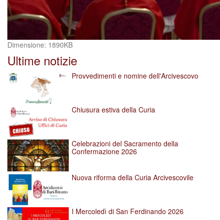
Clicca
Dimensione: 1890KB
per
Ultime notizie
vedere
l'immagine
Provvedimenti e nomine dell'Arcivescovo
alle
dimensioni
originali…
Chiusura estiva della Curia
Celebrazioni del Sacramento della
Confermazione 2026
Nuova riforma della Curia Arcivescovile
I Mercoledì di San Ferdinando 2026