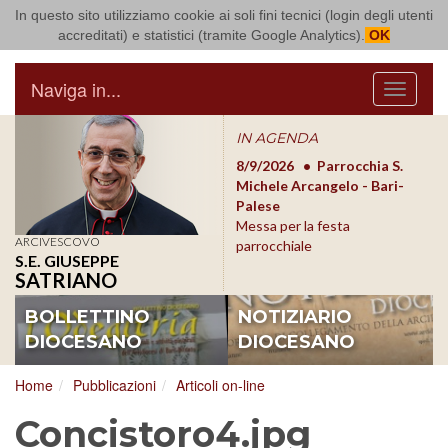
In questo sito utilizziamo cookie ai soli fini tecnici (login degli utenti
Arcidiocesi di Bari Bitonto
accreditati) e statistici (tramite Google Analytics).
OK
Naviga in...
Menu
IN AGENDA
8/17/2026
Conversano
8/9/2026
Parrocchia S.
8/1
Conferenza Episcopale
Michele Arcangelo - Bari-
Form
Pugliese
Palese
dioc
Messa per la festa
ARCIVESCOVO
parrocchiale
S.E. GIUSEPPE
SATRIANO
BOLLETTINO
NOTIZIARIO
DIOCESANO
DIOCESANO
Home
Pubblicazioni
Articoli on-line
Concistoro4.jpg