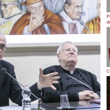
P
d
C