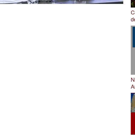
C
d
N
A