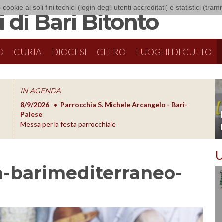
 cookie ai soli fini tecnici (login degli utenti accreditati) e statistici (tra
 di Bari Bitonto
O
CURIA
DIOCESI
CLERO
LUOGHI DI CULTO
IN AGENDA
8/9/2026
Parrocchia S. Michele Arcangelo - Bari-
8/10/20
O
Palese
Formazion
Messa per la festa parrocchiale
U
-barimediterraneo-