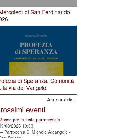
 Mercoledì di San Ferdinando
026
rofezia di Speranza. Comunità
ulla via del Vangelo
Altre notizie…
rossimi eventi
Messa per la festa parrocchiale
09/08/2026
19:00
— Parrocchia S. Michele Arcangelo -