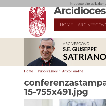
In questo sito utilizziamo
Arcidiocesi
HOME
ARCIVESCOV
ARCIVESCOVO
S.E. GIUSEPPE
8/17/2026
Conversano
SATRIAN
Conferenza Episcopale Pugliese
Home
Pubblicazioni
Articoli on-line
conferenzastampa
15-755x491.jpg