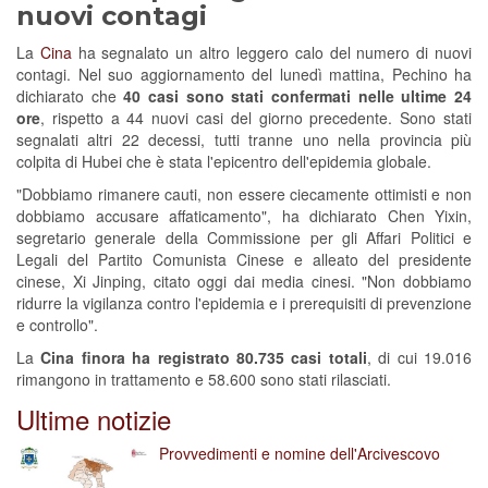
nuovi contagi
La
Cina
ha segnalato un altro leggero calo del numero di nuovi
contagi. Nel suo aggiornamento del lunedì mattina, Pechino ha
dichiarato che
40 casi sono stati confermati nelle ultime 24
ore
, rispetto a 44 nuovi casi del giorno precedente. Sono stati
segnalati altri 22 decessi, tutti tranne uno nella provincia più
colpita di Hubei che è stata l'epicentro dell'epidemia globale.
"Dobbiamo rimanere cauti, non essere ciecamente ottimisti e non
dobbiamo accusare affaticamento", ha dichiarato Chen Yixin,
segretario generale della Commissione per gli Affari Politici e
Legali del Partito Comunista Cinese e alleato del presidente
cinese, Xi Jinping, citato oggi dai media cinesi. "Non dobbiamo
ridurre la vigilanza contro l'epidemia e i prerequisiti di prevenzione
e controllo".
La
Cina finora ha registrato 80.735 casi totali
, di cui 19.016
rimangono in trattamento e 58.600 sono stati rilasciati.
Ultime notizie
Provvedimenti e nomine dell'Arcivescovo