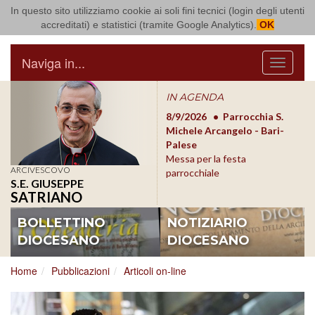
In questo sito utilizziamo cookie ai soli fini tecnici (login degli utenti
Arcidiocesi di Bari Bitonto
accreditati) e statistici (tramite Google Analytics).
OK
Naviga in...
Menu
IN AGENDA
8/17/2026
Conversano
8/9/2026
Parrocchia S.
8/1
Conferenza Episcopale
Michele Arcangelo - Bari-
Form
Pugliese
Palese
dioc
Messa per la festa
ARCIVESCOVO
parrocchiale
S.E. GIUSEPPE
SATRIANO
BOLLETTINO
NOTIZIARIO
DIOCESANO
DIOCESANO
Home
Pubblicazioni
Articoli on-line