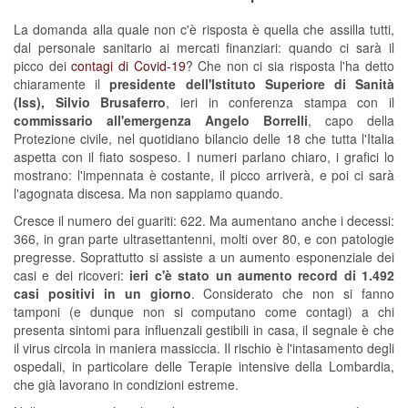
La domanda alla quale non c'è risposta è quella che assilla tutti,
dal personale sanitario ai mercati finanziari: quando ci sarà il
picco dei
contagi di Covid-19
? Che non ci sia risposta l'ha detto
chiaramente il
presidente dell'Istituto Superiore di Sanità
(Iss), Silvio Brusaferro
, ieri in conferenza stampa con il
commissario all'emergenza Angelo Borrelli
, capo della
Protezione civile, nel quotidiano bilancio delle 18 che tutta l'Italia
aspetta con il fiato sospeso. I numeri parlano chiaro, i grafici lo
mostrano: l'impennata è costante, il picco arriverà, e poi ci sarà
l'agognata discesa. Ma non sappiamo quando.
Cresce il numero dei guariti: 622. Ma aumentano anche i decessi:
366, in gran parte ultrasettantenni, molti over 80, e con patologie
pregresse. Soprattutto si assiste a un aumento esponenziale dei
casi e dei ricoveri:
ieri c'è stato un aumento record di 1.492
casi positivi in un giorno
. Considerato che non si fanno
tamponi (e dunque non si computano come contagi) a chi
presenta sintomi para influenzali gestibili in casa, il segnale è che
il virus circola in maniera massiccia. Il rischio è l'intasamento degli
ospedali, in particolare delle Terapie intensive della Lombardia,
che già lavorano in condizioni estreme.