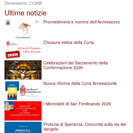
Clicca
Dimensione: 212KB
per
Ultime notizie
vedere
l'immagine
Provvedimenti e nomine dell'Arcivescovo
alle
dimensioni
originali…
Chiusura estiva della Curia
Celebrazioni del Sacramento della
Confermazione 2026
Nuova riforma della Curia Arcivescovile
I Mercoledì di San Ferdinando 2026
Profezia di Speranza. Comunità sulla via del
Vangelo