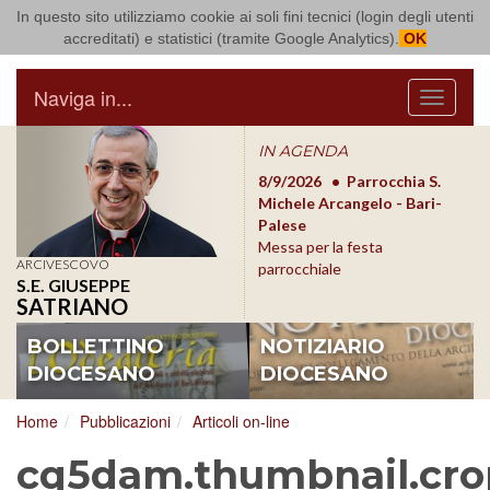
In questo sito utilizziamo cookie ai soli fini tecnici (login degli utenti
Arcidiocesi di Bari Bitonto
accreditati) e statistici (tramite Google Analytics).
OK
Naviga in...
Menu
IN AGENDA
8/17/2026
Conversano
8/9/2026
Parrocchia S.
8/1
Conferenza Episcopale
Michele Arcangelo - Bari-
Form
Pugliese
Palese
dioc
Messa per la festa
ARCIVESCOVO
parrocchiale
S.E. GIUSEPPE
SATRIANO
BOLLETTINO
NOTIZIARIO
DIOCESANO
DIOCESANO
Home
Pubblicazioni
Articoli on-line
cq5dam.thumbnail.cro