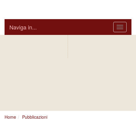
Arcidiocesi di Bari Bitonto
Naviga in...
Menu
IN AGENDA
ARCIVESCOVO
S.E. GIUSEPPE
SATRIANO
BOLLETTINO
NOTIZIARIO
DIOCESANO
DIOCESANO
Home
Pubblicazioni
Ci dispiace, ma sembra si