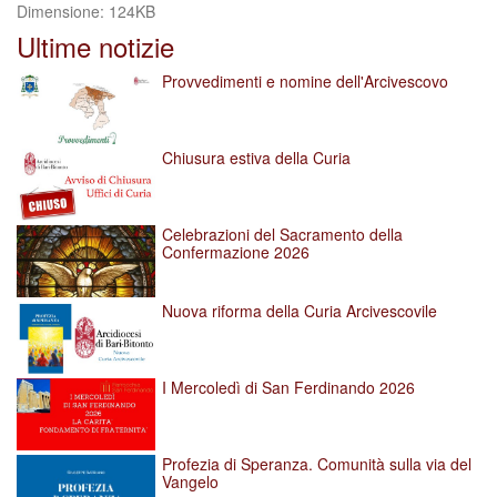
Clicca
Dimensione: 124KB
per
Ultime notizie
vedere
l'immagine
Provvedimenti e nomine dell'Arcivescovo
alle
dimensioni
originali…
Chiusura estiva della Curia
Celebrazioni del Sacramento della
Confermazione 2026
Nuova riforma della Curia Arcivescovile
I Mercoledì di San Ferdinando 2026
Profezia di Speranza. Comunità sulla via del
Vangelo