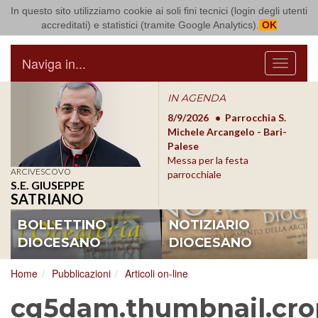
In questo sito utilizziamo cookie ai soli fini tecnici (login degli utenti
Arcidiocesi di Bari Bitonto
accreditati) e statistici (tramite Google Analytics).
OK
Naviga in...
Menu
IN AGENDA
8/17/2026
Conversano
8/9/2026
Parrocchia S.
8/1
Conferenza Episcopale
Michele Arcangelo - Bari-
Form
Pugliese
Palese
dioc
Messa per la festa
ARCIVESCOVO
parrocchiale
S.E. GIUSEPPE
SATRIANO
BOLLETTINO
NOTIZIARIO
DIOCESANO
DIOCESANO
Home
Pubblicazioni
Articoli on-line
cq5dam.thumbnail.cro