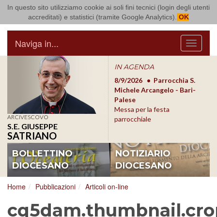
In questo sito utilizziamo cookie ai soli fini tecnici (login degli utenti
Arcidiocesi di Bari Bitonto
accreditati) e statistici (tramite Google Analytics).
OK
Naviga in...
Menu
IN AGENDA
8/17/2026
Conversano
8/9/2026
Parrocchia S.
8/1
Conferenza Episcopale
Michele Arcangelo - Bari-
Form
Pugliese
Palese
dioc
Messa per la festa
ARCIVESCOVO
parrocchiale
S.E. GIUSEPPE
SATRIANO
BOLLETTINO
NOTIZIARIO
DIOCESANO
DIOCESANO
Home
Pubblicazioni
Articoli on-line
cq5dam.thumbnail.cro