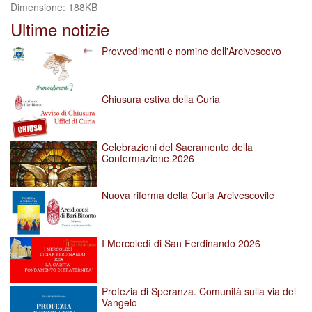
Clicca
Dimensione: 188KB
per
Ultime notizie
vedere
l'immagine
Provvedimenti e nomine dell'Arcivescovo
alle
dimensioni
originali…
Chiusura estiva della Curia
Celebrazioni del Sacramento della
Confermazione 2026
Nuova riforma della Curia Arcivescovile
I Mercoledì di San Ferdinando 2026
Profezia di Speranza. Comunità sulla via del
Vangelo