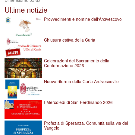
Dimensione: 55KB
per
Ultime notizie
vedere
l'immagine
Provvedimenti e nomine dell'Arcivescovo
alle
dimensioni
originali…
Chiusura estiva della Curia
Celebrazioni del Sacramento della
Confermazione 2026
Nuova riforma della Curia Arcivescovile
I Mercoledì di San Ferdinando 2026
Profezia di Speranza. Comunità sulla via del
Vangelo