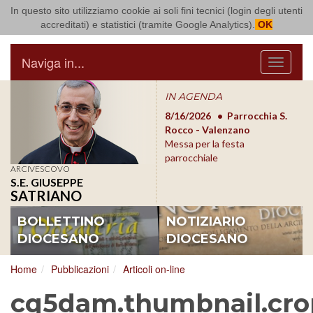
In questo sito utilizziamo cookie ai soli fini tecnici (login degli utenti
Arcidiocesi di Bari Bitonto
accreditati) e statistici (tramite Google Analytics).
OK
Naviga in...
Menu
IN AGENDA
8/17/2026
Conversano
8/16/2026
Parrocchia S.
8/1
Conferenza Episcopale
Rocco - Valenzano
Con
Pugliese
Messa per la festa
Pugl
parrocchiale
ARCIVESCOVO
S.E. GIUSEPPE
SATRIANO
BOLLETTINO
NOTIZIARIO
DIOCESANO
DIOCESANO
Home
Pubblicazioni
Articoli on-line
cq5dam.thumbnail.cro