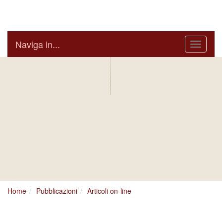
Arcidiocesi di Bari Bitonto
Naviga in...
Menu
IN AGENDA
ARCIVESCOVO
S.E. GIUSEPPE
SATRIANO
BOLLETTINO
NOTIZIARIO
DIOCESANO
DIOCESANO
Home
Pubblicazioni
Articoli on-line
cq5dam.thumbnail.cropped.