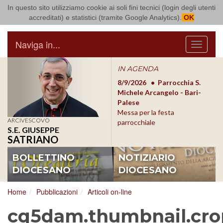
In questo sito utilizziamo cookie ai soli fini tecnici (login degli utenti
Arcidiocesi di Bari Bitonto
accreditati) e statistici (tramite Google Analytics).
OK
Naviga in...
Menu
IN AGENDA
8/17/2026
Conversano
8/9/2026
Parrocchia S.
8/1
Conferenza Episcopale
Michele Arcangelo - Bari-
Form
Pugliese
Palese
dioc
Messa per la festa
ARCIVESCOVO
parrocchiale
S.E. GIUSEPPE
SATRIANO
BOLLETTINO
NOTIZIARIO
DIOCESANO
DIOCESANO
Home
Pubblicazioni
Articoli on-line
cq5dam.thumbnail.cro