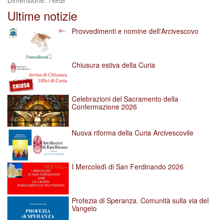
Dimensione: 76KB
per
Ultime notizie
vedere
l'immagine
Provvedimenti e nomine dell'Arcivescovo
alle
dimensioni
originali…
Chiusura estiva della Curia
Celebrazioni del Sacramento della
Confermazione 2026
Nuova riforma della Curia Arcivescovile
I Mercoledì di San Ferdinando 2026
Profezia di Speranza. Comunità sulla via del
Vangelo