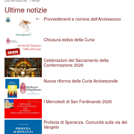
Dimensione: 79KB
per
Ultime notizie
vedere
l'immagine
Provvedimenti e nomine dell'Arcivescovo
alle
dimensioni
originali…
Chiusura estiva della Curia
Celebrazioni del Sacramento della
Confermazione 2026
Nuova riforma della Curia Arcivescovile
I Mercoledì di San Ferdinando 2026
Profezia di Speranza. Comunità sulla via del
Vangelo