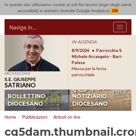
In questo sito utilizziamo cookie ai soli fini tecnici (login degli utenti
Arcidiocesi di Bari Bitonto
accreditati) e statistici (tramite Google Analytics).
OK
Naviga in...
Menu
IN AGENDA
8/17/2026
Conversano
8/9/2026
Parrocchia S.
8/1
Conferenza Episcopale
Michele Arcangelo - Bari-
Form
Pugliese
Palese
dioc
Messa per la festa
ARCIVESCOVO
parrocchiale
S.E. GIUSEPPE
SATRIANO
BOLLETTINO
NOTIZIARIO
DIOCESANO
DIOCESANO
Home
Pubblicazioni
Articoli on-line
cq5dam.thumbnail.cro