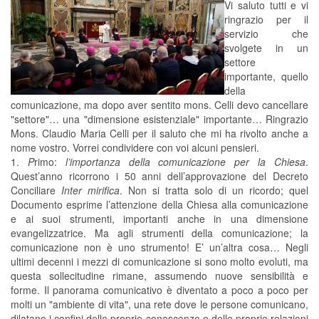
Vi saluto tutti e vi
ringrazio per il
servizio che
svolgete in un
settore
importante, quello
della
comunicazione, ma dopo aver sentito mons. Celli devo cancellare
"settore"… una "dimensione esistenziale" importante… Ringrazio
Mons. Claudio Maria Celli per il saluto che mi ha rivolto anche a
nome vostro. Vorrei condividere con voi alcuni pensieri.
1.
P
rimo:
l’importanza della comunicazione per la Chiesa
.
Quest’anno ricorrono i 50 anni dell’approvazione del Decreto
Conciliare
Inter mirifica
. Non si tratta solo di un ricordo; quel
Documento esprime l’attenzione della Chiesa alla comunicazione
e ai suoi strumenti, importanti anche in una dimensione
evangelizzatrice. Ma agli strumenti della comunicazione; la
comunicazione non è uno strumento! E’ un’altra cosa… Negli
ultimi decenni i mezzi di comunicazione si sono molto evoluti, ma
questa sollecitudine rimane, assumendo nuove sensibilità e
forme. Il panorama comunicativo è diventato a poco a poco per
molti un "ambiente di vita", una rete dove le persone comunicano,
dilatano i confini delle proprie conoscenze e delle proprie relazioni