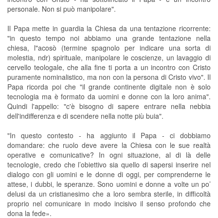
personale. Non si può manipolare".
Il Papa mette in guardia la Chiesa da una tentazione ricorrente:
"in questo tempo noi abbiamo una grande tentazione nella
chiesa, l"acosò (termine spagnolo per indicare una sorta di
molestia, ndr) spirituale, manipolare le coscienze, un lavaggio di
cervello teologale, che alla fine ti porta a un incontro con Cristo
puramente nominalistico, ma non con la persona di Cristo vivo". Il
Papa ricorda poi che "il grande continente digitale non è solo
tecnologia ma è formato da uomini e donne con la loro anima".
Quindi l'appello: "c'è bisogno di sapere entrare nella nebbia
dell'indifferenza e di scendere nella notte più buia".
"In questo contesto - ha aggiunto il Papa - ci dobbiamo
domandare: che ruolo deve avere la Chiesa con le sue realtà
operative e comunicative? In ogni situazione, al di là delle
tecnologie, credo che l’obiettivo sia quello di sapersi inserire nel
dialogo con gli uomini e le donne di oggi, per comprenderne le
attese, i dubbi, le speranze. Sono uomini e donne a volte un po’
delusi da un cristianesimo che a loro sembra sterile, in difficoltà
proprio nel comunicare in modo incisivo il senso profondo che
dona la fede».