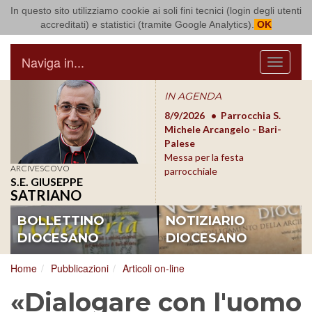
In questo sito utilizziamo cookie ai soli fini tecnici (login degli utenti
Arcidiocesi di Bari Bitonto
accreditati) e statistici (tramite Google Analytics).
OK
Naviga in...
Menu
IN AGENDA
8/17/2026
Conversano
8/9/2026
Parrocchia S.
8/1
Conferenza Episcopale
Michele Arcangelo - Bari-
Form
Pugliese
Palese
dioc
Messa per la festa
ARCIVESCOVO
parrocchiale
S.E. GIUSEPPE
SATRIANO
BOLLETTINO
NOTIZIARIO
DIOCESANO
DIOCESANO
Home
Pubblicazioni
Articoli on-line
«Dialogare con l'uomo