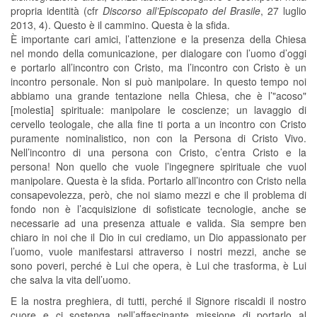
propria identità (cfr
Discorso all’Episcopato del Brasile
, 27 luglio
2013, 4). Questo è il cammino. Questa è la sfida.
È importante cari amici, l’attenzione e la presenza della Chiesa
nel mondo della comunicazione, per dialogare con l’uomo d’oggi
e portarlo all’incontro con Cristo, ma l’incontro con Cristo è un
incontro personale. Non si può manipolare. In questo tempo noi
abbiamo una grande tentazione nella Chiesa, che è l’"acoso"
[molestia] spirituale: manipolare le coscienze; un lavaggio di
cervello teologale, che alla fine ti porta a un incontro con Cristo
puramente nominalistico, non con la Persona di Cristo Vivo.
Nell’incontro di una persona con Cristo, c’entra Cristo e la
persona! Non quello che vuole l’ingegnere spirituale che vuol
manipolare. Questa è la sfida. Portarlo all’incontro con Cristo nella
consapevolezza, però, che noi siamo mezzi e che il problema di
fondo non è l’acquisizione di sofisticate tecnologie, anche se
necessarie ad una presenza attuale e valida. Sia sempre ben
chiaro in noi che il Dio in cui crediamo, un Dio appassionato per
l’uomo, vuole manifestarsi attraverso i nostri mezzi, anche se
sono poveri, perché è Lui che opera, è Lui che trasforma, è Lui
che salva la vita dell’uomo.
E la nostra preghiera, di tutti, perché il Signore riscaldi il nostro
cuore e ci sostenga nell’affascinante missione di portarlo al