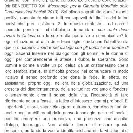
(cfr BENEDETTO XVI,
Messaggio per la Giornata Mondiale delle
Comunicazioni Sociali 2013
). Sottolineo soprattutto questi aspetti
positivi, nonostante siamo tutti consapevoli dei limiti e dei fattori
nocivi che pure esistono. 2. In questo contesto - ed ecco il
secondo pensiero - ci dobbiamo domandare:
che ruolo deve
avere la Chiesa
con le sue realtà operative e comunicative? In
ogni situazione, al di là delle tecnologie, credo che l’obiettivo sia
quello di sapersi
inserire nel dialogo con gli uomini e le donne di
oggi
, Sapersi inserire nel dialogo con gli uomini e le donne di
oggi, per comprenderne le attese, i dubbi, le speranze. Sono
uomini e donne a volte un po’ delusi da un cristianesimo che a
loro sembra sterile, in difficoltà proprio nel comunicare in modo
incisivo il senso profondo che dona la fede. In effetti, noi
assistiamo, proprio oggi, nell’era della globalizzazione, ad una
crescita del disorientamento, della solitudine; vediamo diffondersi
lo smarrimento circa il senso della vita, l’incapacità di fare
riferimento ad una "casa", la fatica di intessere legami profondi. E’
importante, allora, saper dialogare, entrando, con discernimento,
anche negli ambiti creati dalle nuove tecnologie, nelle reti sociali,
per far emergere una presenza, una presenza che ascolta,
dialoga, incoraggia. Non abbiate timore di essere questa
presenza, portando la vostra identità cristiana nel farvi cittadini di