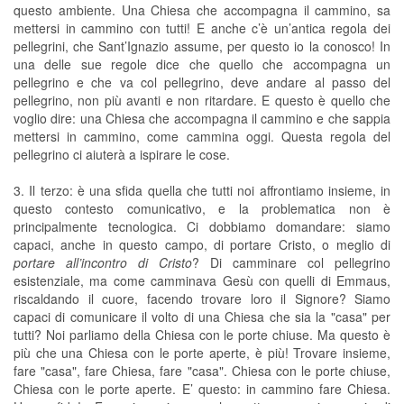
questo ambiente. Una Chiesa che accompagna il cammino, sa
mettersi in cammino con tutti! E anche c’è un’antica regola dei
pellegrini, che Sant’Ignazio assume, per questo io la conosco! In
una delle sue regole dice che quello che accompagna un
pellegrino e che va col pellegrino, deve andare al passo del
pellegrino, non più avanti e non ritardare. E questo è quello che
voglio dire: una Chiesa che accompagna il cammino e che sappia
mettersi in cammino, come cammina oggi. Questa regola del
pellegrino ci aiuterà a ispirare le cose.
3. Il terzo: è una sfida quella che tutti noi affrontiamo insieme, in
questo contesto comunicativo, e la problematica non è
principalmente tecnologica. Ci dobbiamo domandare: siamo
capaci, anche in questo campo, di portare Cristo, o meglio di
portare all’incontro di Cristo
? Di camminare col pellegrino
esistenziale, ma come camminava Gesù con quelli di Emmaus,
riscaldando il cuore, facendo trovare loro il Signore? Siamo
capaci di comunicare il volto di una Chiesa che sia la "casa" per
tutti? Noi parliamo della Chiesa con le porte chiuse. Ma questo è
più che una Chiesa con le porte aperte, è più! Trovare insieme,
fare "casa", fare Chiesa, fare "casa". Chiesa con le porte chiuse,
Chiesa con le porte aperte. E’ questo: in cammino fare Chiesa.