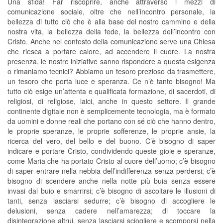
Una sfida! Far riscoprire, anche attraverso i mezzi di
comunicazione sociale, oltre che nell’incontro personale, la
bellezza di tutto ciò che è alla base del nostro cammino e della
nostra vita, la bellezza della fede, la bellezza dell’incontro con
Cristo. Anche nel contesto della comunicazione serve una Chiesa
che riesca a portare calore, ad accendere il cuore. La nostra
presenza, le nostre iniziative sanno rispondere a questa esigenza
o rimaniamo tecnici? Abbiamo un tesoro prezioso da trasmettere,
un tesoro che porta luce e speranza. Ce n’è tanto bisogno! Ma
tutto ciò esige un’attenta e qualificata formazione, di sacerdoti, di
religiosi, di religiose, laici, anche in questo settore. Il grande
continente digitale non è semplicemente tecnologia, ma è formato
da uomini e donne reali che portano con sé ciò che hanno dentro,
le proprie speranze, le proprie sofferenze, le proprie ansie, la
ricerca del vero, del bello e del buono. C’è bisogno di saper
indicare e portare Cristo, condividendo queste gioie e speranze,
come Maria che ha portato Cristo al cuore dell’uomo; c’è bisogno
di saper entrare nella nebbia dell’indifferenza senza perdersi; c’è
bisogno di scendere anche nella notte più buia senza essere
invasi dal buio e smarrirsi; c’è bisogno di ascoltare le illusioni di
tanti, senza lasciarsi sedurre; c’è bisogno di accogliere le
delusioni, senza cadere nell’amarezza; di toccare la
disintegrazione altrui, senza lasciarsi sciogliere e scomporsi nella