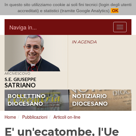
In questo sito utilizziamo cookie ai soli fini tecnici (login degli utenti
Arcidiocesi di Bari Bitonto
accreditati) e statistici (tramite Google Analytics).
OK
Naviga in...
Menu
IN AGENDA
ARCIVESCOVO
S.E. GIUSEPPE
SATRIANO
BOLLETTINO
NOTIZIARIO
DIOCESANO
DIOCESANO
Home
Pubblicazioni
Articoli on-line
E' un'ecatombe, l'Ue