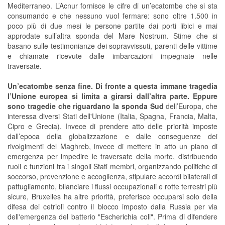
Mediterraneo. L’Acnur fornisce le cifre di un’ecatombe che si sta
consumando e che nessuno vuol fermare: sono oltre 1.500 in
poco più di due mesi le persone partite dai porti libici e mai
approdate sull’altra sponda del Mare Nostrum. Stime che si
basano sulle testimonianze dei sopravvissuti, parenti delle vittime
e chiamate ricevute dalle imbarcazioni impegnate nelle
traversate.
Un’ecatombe senza fine. Di fronte a questa immane tragedia
l’Unione europea si limita a girarsi dall’altra parte. Eppure
sono tragedie che riguardano la sponda Sud
dell’Europa, che
interessa diversi Stati dell'Unione (Italia, Spagna, Francia, Malta,
Cipro e Grecia). Invece di prendere atto delle priorità imposte
dall’epoca della globalizzazione e dalle conseguenze dei
rivolgimenti del Maghreb, invece di mettere in atto un piano di
emergenza per impedire le traversate della morte, distribuendo
ruoli e funzioni tra i singoli Stati membri, organizzando politiche di
soccorso, prevenzione e accoglienza, stipulare accordi bilaterali di
pattugliamento, bilanciare i flussi occupazionali e rotte terrestri più
sicure, Bruxelles ha altre priorità, preferisce occuparsi solo della
difesa dei cetrioli contro il blocco imposto dalla Russia per via
dell'emergenza del batterio "Escherichia coli". Prima di difendere