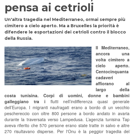
pensa ai cetrioli
Un'altra tragedia nel Mediterraneo, ormai sempre più
cimitero a cielo aperto. Ma a Bruxelles la priorità è
difendere le esportazioni dei cetrioli contro il blocco
della Russia.
Il Mediterraneo,
ancora una
volta cimitero a
cielo aperto.
Centocinquanta
cadaveri
affiorano al
largo della
costa tunisina. Corpi di uomini, donne e bambini
galleggiano tra i
flutti nell’indifferenza quasi generale
dell’Europa. I migranti naufragati erano a bordo di un vecchio
peschereccio con oltre 800 persone a bordo andato in avaria
durante la traversata verso Lampedusa. L’agenzia tunisina Tap
aveva riferito che 570 persone erano state tratte in salvo e altre
270 risultavano disperse. Per l'Onu è la peggior tragedia del