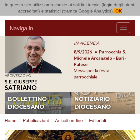
In questo sito utilizziamo cookie ai soli fini tecnici (login degli utenti
Arcidiocesi di Bari Bitonto
accreditati) e statistici (tramite Google Analytics).
OK
Naviga in...
Menu
IN AGENDA
8/17/2026
Conversano
8/9/2026
Parrocchia S.
8/1
Conferenza Episcopale
Michele Arcangelo - Bari-
Form
Pugliese
Palese
dioc
Messa per la festa
ARCIVESCOVO
parrocchiale
S.E. GIUSEPPE
SATRIANO
BOLLETTINO
NOTIZIARIO
DIOCESANO
DIOCESANO
Home
Pubblicazioni
Articoli on-line
Editoriali