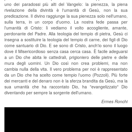
uno dei paradossi più alti del Vangelo: la pienezza, la piena
rivelazione della divinità è l'umanità di Gesù, non la sua
predicazione. Il divino raggiunge la sua pienezza solo nell'umano,
sulla terra, in un corpo d'uomo. La nostra fede passa per
l'umanità di Cristo: lì vediamo il volto accogliente, amante,
perdonante del Padre. Alla teologia del tempio di pietra, Gesù ci
insegna a sostituire la teologia del tempio di carne, dei figli di Dio
come santuario di Dio. E se sono di Cristo, anch'io sono il luogo
dove il Misericordioso senza casa cerca casa. È facile adeguarsi
a un Dio che abita le cattedrali, prigioniero delle pietre e delle
mura degli uomini. Un Dio così non crea problemi, ma non
cambia nulla della vita. Il vero problema per noi è rappresentato
da un Dio che ha scelto come tempio l'uomo (Pozzoli). Più forte
dei mercanti e del denaro non è la sferza brandita da Gesù, ma la
sua umanità che ha raccontato Dio, ha "evangelizzato" Dio
diventando per sempre la sorgente dell'umano.
Ermes Ronchi