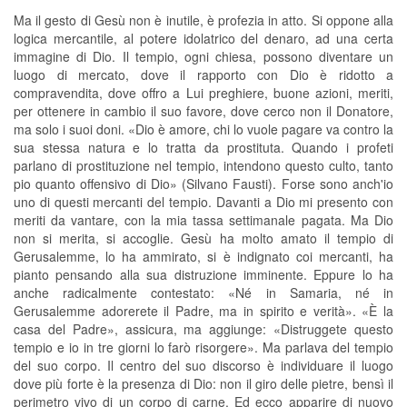
Ma il gesto di Gesù non è inutile, è profezia in atto. Si oppone alla
logica mercantile, al potere idolatrico del denaro, ad una certa
immagine di Dio. Il tempio, ogni chiesa, possono diventare un
luogo di mercato, dove il rapporto con Dio è ridotto a
compravendita, dove offro a Lui preghiere, buone azioni, meriti,
per ottenere in cambio il suo favore, dove cerco non il Donatore,
ma solo i suoi doni. «Dio è amore, chi lo vuole pagare va contro la
sua stessa natura e lo tratta da prostituta. Quando i profeti
parlano di prostituzione nel tempio, intendono questo culto, tanto
pio quanto offensivo di Dio» (Silvano Fausti). Forse sono anch'io
uno di questi mercanti del tempio. Davanti a Dio mi presento con
meriti da vantare, con la mia tassa settimanale pagata. Ma Dio
non si merita, si accoglie. Gesù ha molto amato il tempio di
Gerusalemme, lo ha ammirato, si è indignato coi mercanti, ha
pianto pensando alla sua distruzione imminente. Eppure lo ha
anche radicalmente contestato: «Né in Samaria, né in
Gerusalemme adorerete il Padre, ma in spirito e verità». «È la
casa del Padre», assicura, ma aggiunge: «Distruggete questo
tempio e io in tre giorni lo farò risorgere». Ma parlava del tempio
del suo corpo. Il centro del suo discorso è individuare il luogo
dove più forte è la presenza di Dio: non il giro delle pietre, bensì il
perimetro vivo di un corpo di carne. Ed ecco apparire di nuovo