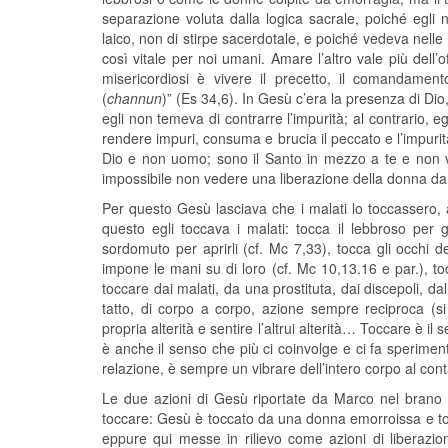
separazione voluta dalla logica sacrale, poiché egl
laico, non di stirpe sacerdotale, e poiché vedeva nelle l
così vitale per noi umani. Amare l’altro vale più dell’
misericordiosi è vivere il precetto, il comandament
(
channun
)” (Es 34,6). In Gesù c’era la presenza di Dio
egli non temeva di contrarre l’impurità; al contrario, 
rendere impuri, consuma e brucia il peccato e l’impurit
Dio e non uomo; sono il Santo in mezzo a te e non ver
impossibile non vedere una liberazione della donna da 
Per questo Gesù lasciava che i malati lo toccassero, 
questo egli toccava i malati: tocca il lebbroso per g
sordomuto per aprirli (cf. Mc 7,33), tocca gli occhi de
impone le mani su di loro (cf. Mc 10,13.16 e par.), tocc
toccare dai malati, da una prostituta, dai discepoli, 
tatto, di corpo a corpo, azione sempre reciproca (si 
propria alterità e sentire l’altrui alterità… Toccare è i
è anche il senso che più ci coinvolge e ci fa sperimenta
relazione, è sempre un vibrare dell’intero corpo al contat
Le due azioni di Gesù riportate da Marco nel brano 
toccare: Gesù è toccato da una donna emorroissa e toc
eppure qui messe in rilievo come azioni di liberazi