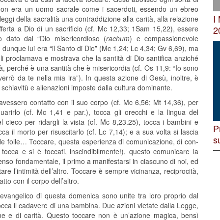
i non era un uomo sacrale come i sacerdoti, essendo un ebreo
I
eggi della sacralità una contraddizione alla carità, alla relazione
2
offerta a Dio di un sacrificio (cf. Mc 12,33; 1Sam 15,22), essere
o dato dal “Dio misericordioso (
rachum
) e compassionevole
, dunque lui era “il Santo di Dio” (Mc 1,24; Lc 4,34; Gv 6,69), ma
egli proclamava e mostrava che la santità di Dio santifica anziché
à, perché è una santità che è misericordia (cf. Os 11,9: “Io sono
rò da te nella mia ira”). In questa azione di Gesù, inoltre, è
schiavitù e alienazioni imposte dalla cultura dominante.
avessero contatto con il suo corpo (cf. Mc 6,56; Mt 14,36), per
uarirlo (cf. Mc 1,41 e par.), tocca gli orecchi e la lingua del
l cieco per ridargli la vista (cf. Mc 8,23.25), tocca i bambini e
P
a il morto per risuscitarlo (cf. Lc 7,14); e a sua volta si lascia
s
dalle folle… Toccare, questa esperienza di comunicazione, di con-
tocca e si è toccati, inscindibilmente!), questo comunicare la
l senso fondamentale, il primo a manifestarsi in ciascuno di noi, ed
re l’intimità dell’altro. Toccare è sempre vicinanza, reciprocità,
to con il corpo dell’altro.
evangelico di questa domenica sono unite tra loro proprio dal
ca il cadavere di una bambina. Due azioni vietate dalla Legge,
one e di carità. Questo toccare non è un’azione magica, bensì