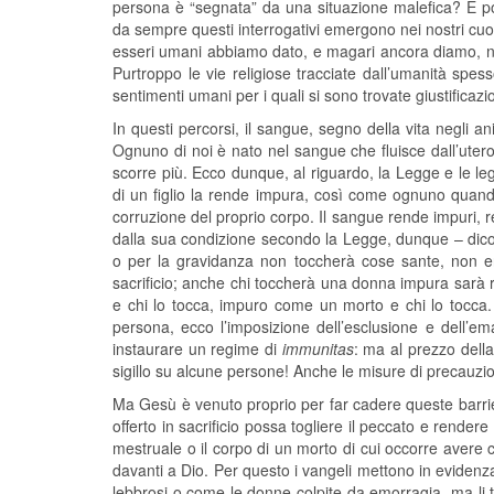
persona è “segnata” da una situazione malefica? E p
da sempre questi interrogativi emergono nei nostri cuori 
esseri umani abbiamo dato, e magari ancora diamo, non
Purtroppo le vie religiose tracciate dall’umanità spesso
sentimenti umani per i quali si sono trovate giustificazi
In questi percorsi, il sangue, segno della vita negli an
Ognuno di noi è nato nel sangue che fluisce dall’ute
scorre più. Ecco dunque, al riguardo, la Legge e le l
di un figlio la rende impura, così come ognuno quand
corruzione del proprio corpo. Il sangue rende impuri,
dalla sua condizione secondo la Legge, dunque – dicon
o per la gravidanza non toccherà cose sante, non ent
sacrificio; anche chi toccherà una donna impura sarà 
e chi lo tocca, impuro come un morto e chi lo tocca. 
persona, ecco l’imposizione dell’esclusione e dell’ema
instaurare un regime di
immunitas
: ma al prezzo dell
sigillo su alcune persone! Anche le misure di precauz
Ma Gesù è venuto proprio per far cadere queste barrie
offerto in sacrificio possa togliere il peccato e render
mestruale o il corpo di un morto di cui occorre avere c
davanti a Dio. Per questo i vangeli mettono in evidenz
lebbrosi o come le donne colpite da emorragia, ma li 