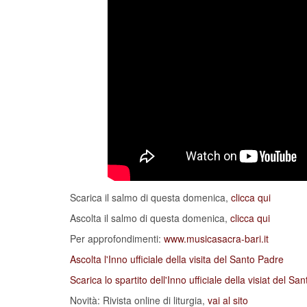
Scarica il salmo di questa domenica,
clicca qui
Ascolta il salmo di questa domenica,
clicca qui
Per approfondimenti:
www.musicasacra-bari.it
Ascolta l'Inno ufficiale della visita del Santo Padre
Scarica lo spartito dell'Inno ufficiale della visiat del Sa
Novità: Rivista online di liturgia,
vai al sito