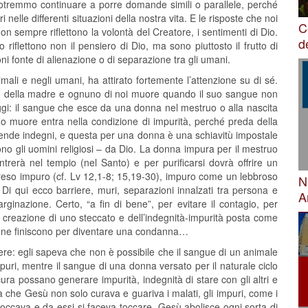
otremmo continuare a porre domande simili o parallele, perché
nelle differenti situazioni della nostra vita. E le risposte che noi
C
 sempre riflettono la volontà del Creatore, i sentimenti di Dio.
d
 riflettono non il pensiero di Dio, ma sono piuttosto il frutto di
oni fonte di alienazione o di separazione tra gli umani.
imali e negli umani, ha attirato fortemente l’attenzione su di sé.
ro della madre e ognuno di noi muore quando il suo sangue non
eggi: il sangue che esce da una donna nel mestruo o alla nascita
o muore entra nella condizione di impurità, perché preda della
 rende indegni, e questa per una donna è una schiavitù impostale
o gli uomini religiosi – da Dio. La donna impura per il mestruo
rerà nel tempio (nel Santo) e per purificarsi dovrà offrire un
reso impuro (cf. Lv 12,1-8; 15,19-30), impuro come un lebbroso
N
Di qui ecco barriere, muri, separazioni innalzati tra persona e
A
rginazione. Certo, “a fin di bene”, per evitare il contagio, per
a creazione di uno steccato e dell’indegnità-impurità posta come
ione finiscono per diventare una condanna…
re: egli sapeva che non è possibile che il sangue di un animale
e puri, mentre il sangue di una donna versato per il naturale ciclo
ura possano generare impurità, indegnità di stare con gli altri e
a che Gesù non solo curava e guariva i malati, gli impuri, come i
toccava e da essi si faceva toccare. Gesù abolisce ogni sorta di