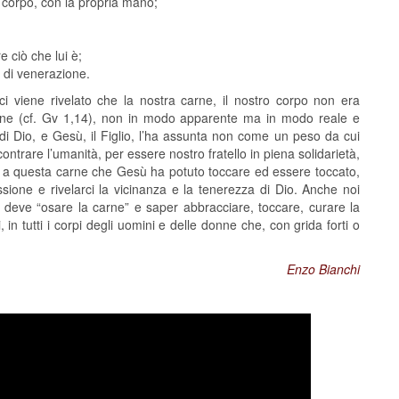
io corpo, con la propria mano;
e ciò che lui è;
, di venerazione.
i viene rivelato che la nostra carne, il nostro corpo non era
carne (cf. Gv 1,14), non in modo apparente ma in modo reale e
 di Dio, e Gesù, il Figlio, l’ha assunta non come un peso da cui
trare l’umanità, per essere nostro fratello in piena solidarietà,
ie a questa carne che Gesù ha potuto toccare ed essere toccato,
ssione e rivelarci la vicinanza e la tenerezza di Dio. Anche noi
 deve “osare la carne” e saper abbracciare, toccare, curare la
, in tutti i corpi degli uomini e delle donne che, con grida forti o
Enzo Bianchi