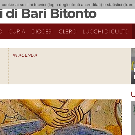
 cookie ai soli fini tecnici (login degli utenti accreditati) e statistici (tra
 di Bari Bitonto
O
CURIA
DIOCESI
CLERO
LUOGHI DI CULTO
IN AGENDA
O
U