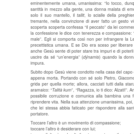
eminentemente umana, umanissima: “Io tocco, dunq
santità in mezzo alla gente, una donna malata di em
solo il suo mantello, il
tallit
, lo scialle della preghi
tremante, nella convinzione di aver fatto un gesto 
scoperta scoperta confessa “il peccato” da lei commes
la confessione le dice con tenerezza e compassione: “Fi
male”. Egli si comporta così non per infrangere la Le
precettistica umana. E se Dio era sceso per liberare 
anche Gesù sente di poter stare tra impuri e di poterli
uscire da sé “un’energia” (
dýnamis
) quando la donna
impura.
Subito dopo Gesù viene condotto nella casa del capo de
appena morta. Portando con sé solo Pietro, Giacomo 
grida per quella morte; allora, cacciati tutti dalla s
aramaico: “
Talità kum
”, “Ragazza, io ti dico: Alzati!”. 
possibile corruzione e comunica alla bambina una for
riprendere vita. Nella sua attenzione umanissima, poi
che lei stessa abbia faticato per rispondere alla san
portatore.
Toccare l’altro è un movimento di compassione;
toccare l’altro è desiderare con lui;