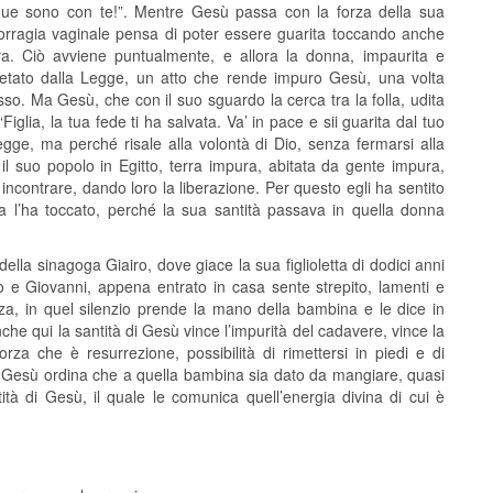
ue sono con te!”. Mentre Gesù passa con la forza della sua
orragia vaginale pensa di poter essere guarita toccando anche
era. Ciò avviene puntualmente, e allora la donna, impaurita e
vietato dalla Legge, un atto che rende impuro Gesù, una volta
so. Ma Gesù, che con il suo sguardo la cerca tra la folla, udita
glia, la tua fede ti ha salvata. Va’ in pace e sii guarita dal tuo
gge, ma perché risale alla volontà di Dio, senza fermarsi alla
il suo popolo in Egitto, terra impura, abitata da gente impura,
 incontrare, dando loro la liberazione. Per questo egli ha sentito
 l’ha toccato, perché la sua santità passava in quella donna
lla sinagoga Giairo, dove giace la sua figlioletta di dodici anni
e Giovanni, appena entrato in casa sente strepito, lamenti e
tanza, in quel silenzio prende la mano della bambina e le dice in
Anche qui la santità di Gesù vince l’impurità del cadavere, vince la
za che è resurrezione, possibilità di rimettersi in piedi e di
, Gesù ordina che a quella bambina sia dato da mangiare, quasi
tità di Gesù, il quale le comunica quell’energia divina di cui è