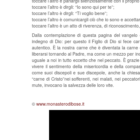
toccare l’altro è parlargli silenziosamente con il propr
toccare l’altro è dirgli: “Io sono qui per te”;
toccare l’altro è dirgli: “Ti voglio bene”;
toccare l’altro è comunicargli ciò che io sono e accettar
toccare l’altro è un atto di riverenza, di riconoscimento
Dalla contemplazione di questa pagina del vangelo c
indegno di Dio: per questo il Figlio di Dio si fece 
autentico. È la nostra carne che è diventata la carne
liberarsi tornando al Padre, ma come un mezzo per incon
uguale a noi in tutto eccetto che nel peccato. È graz
vivere il sentimento della misericordia e della compa
come suoi discepoli e sue discepole, anche la chiesa
“carne di Cristo”nei sofferenti, nei malati, nei peccatori
mute, invocano la salvezza delle loro vite.
©
www.monasterodibose.it