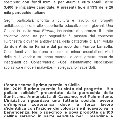
sostenute
con fondi 8xmille per 468mila euro totali; oltre
3.400 le iniziative candidate.
A presentarle, è il 13% delle 26
mila parrocchie italiane.
Segni particolari: priorità a cultura e lavoro, dai progetti
antidisoccupazione alle opportunità educative per i giovani. Una
Chiesa in uscita
ante litteram,
incubatore di speranza. Il ritratto
collettivo conquista per originalità: è passata dal concorso
l’Orchestra giovanile antidevianza della cattedrale di Bari, voluta
da
don Antonio Parisi e dal parroco don Franco Lanzolla
.
Con i fondi vinti fornirono a decine di minori cresciuti nei vicoli
della città vecchia strumenti musicali e corsi gratuiti tenuti da
insegnanti del Conservatorio. «Così allontaniamo dispersione
scolastica e modelli malavitosi » spiegavano i sacerdoti.
L’anno scorso il primo premio in Sicilia
Nel 2019 il primo premio fu vinto dal progetto “Bio
pollaio solidale” presentato dalla parrocchia della
Santissima Annunziata di Caccamo, nel Palermitano.
L’iniziativa riguardava una fattoria sociale, ovvero
un’impresa zootecnica dove la forza lavoro
s’identifica con l’azione dei volontari e il ricavato va in
beneficenza. Nello specifico le uova prodotte da 100
galline saranno in parte vendute per il mangime e