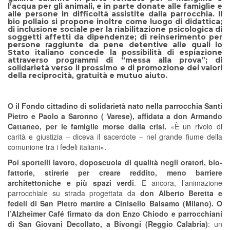
l’acqua per gli animali, e in parte donate alle famiglie e
alle persone in difficoltà assistite dalla parrocchia. Il
bio pollaio si propone inoltre come luogo di didattica;
di inclusione sociale per la riabilitazione psicologica di
soggetti affetti da dipendenze; di reinserimento per
persone raggiunte da pene detentive alle quali lo
Stato italiano concede la possibilità di espiazione
attraverso programmi di “messa alla prova”; di
solidarietà verso il prossimo e di promozione dei valori
della reciprocità, gratuità e mutuo aiuto.
O il Fondo cittadino di solidarietà nato nella parrocchia Santi
Pietro e Paolo a Saronno ( Varese), affidata a don Armando
Cattaneo, per le famiglie morse dalla crisi.
«È un rivolo di
carità e giustizia – diceva il sacerdote – nel grande fiume della
comunione tra i fedeli italiani».
Poi sportelli lavoro, doposcuola di qualità negli oratori, bio-
fattorie, stirerie per creare reddito, meno barriere
architettoniche e più spazi verdi
. E ancora, l’animazione
parrocchiale su strada progettata da
don Alberto Beretta e
fedeli di San Pietro martire a Cinisello Balsamo (Milano).
O
l’Alzheimer Café firmato da don Enzo Chiodo e parrocchiani
di San Giovani Decollato, a Bivongi (Reggio Calabria)
: un