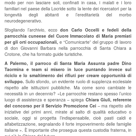
modo per non lasciare soli, confinati in casa, i malati e i loro
familiari nel paese della Locride sotto la lente dei ricercatori per la
longevità degli abitanti e l’ereditarietà del morbo
neurodegenerativo.
Sfogliando l’archivio, ecco
don Carlo Occelli e fedeli della
parrocchia cuneese del Cuore Immacolato di Maria premiati
per gli orti occupazionali,
e “Comunicarte” del gruppo di lavoro
di don Giovanni Barbara nella parrocchia di Santa Chiara a
Crotone, che ha formato guide turistiche.
A Palermo, il parroco di Santa Maria Assunta padre Dino
Taormina e team si misero in luce puntando invece sul
riciclo e lo smaltimento dei rifiuti per creare opportunità di
sviluppo.
Sullo sfondo, un evidente ruolo di supplenza ecclesiale
rispetto alle istituzioni pubbliche. Ma come sono cambiate le
necessità in un decennio? «Le parrocchie restano spesso l’unico
luogo di assistenza e speranza – spiega
Chiara Giuli, referente
del concorso per il Servizio Promozione Cei
– ma rispetto alle
iniziative dei primi anni, mirate al salto di qualità educativo o
sociale, oggi si progetta l’indispensabile, cioè pasti caldi e
alfabetizzazione, segnalando il forte impoverimento delle famiglie
italiane ». È importante che prosegua questa custodia fraterna, in