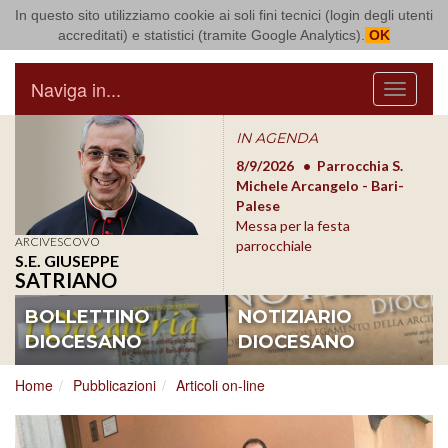
In questo sito utilizziamo cookie ai soli fini tecnici (login degli utenti
Arcidiocesi di Bari Bitonto
accreditati) e statistici (tramite Google Analytics).
OK
Naviga in...
Menu
IN AGENDA
8/17/2026
Conversano
8/9/2026
Parrocchia S.
8/1
Conferenza Episcopale
Michele Arcangelo - Bari-
Form
Pugliese
Palese
dioc
Messa per la festa
ARCIVESCOVO
parrocchiale
S.E. GIUSEPPE
SATRIANO
BOLLETTINO
NOTIZIARIO
DIOCESANO
DIOCESANO
Home
Pubblicazioni
Articoli on-line