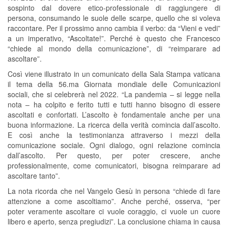
sospinto dal dovere etico-professionale di raggiungere di
persona, consumando le suole delle scarpe, quello che si voleva
raccontare. Per il prossimo anno cambia il verbo: da “Vieni e vedi”
a un imperativo, “Ascoltate!”. Perché è questo che Francesco
“chiede al mondo della comunicazione”, di “reimparare ad
ascoltare”.
Così viene illustrato in un comunicato della Sala Stampa vaticana
il tema della 56.ma Giornata mondiale delle Comunicazioni
sociali, che si celebrerà nel 2022. “La pandemia – si legge nella
nota – ha colpito e ferito tutti e tutti hanno bisogno di essere
ascoltati e confortati. L’ascolto è fondamentale anche per una
buona informazione. La ricerca della verità comincia dall’ascolto.
E così anche la testimonianza attraverso i mezzi della
comunicazione sociale. Ogni dialogo, ogni relazione comincia
dall’ascolto. Per questo, per poter crescere, anche
professionalmente, come comunicatori, bisogna reimparare ad
ascoltare tanto”.
La nota ricorda che nel Vangelo Gesù in persona “chiede di fare
attenzione a come ascoltiamo”. Anche perché, osserva, “per
poter veramente ascoltare ci vuole coraggio, ci vuole un cuore
libero e aperto, senza pregiudizi”. La conclusione chiama in causa