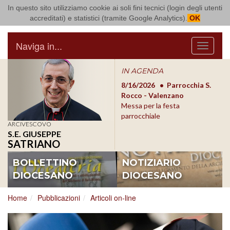
In questo sito utilizziamo cookie ai soli fini tecnici (login degli utenti
Arcidiocesi di Bari Bitonto
accreditati) e statistici (tramite Google Analytics).
OK
Naviga in...
Menu
IN AGENDA
8/17/2026
Conversano
8/16/2026
Parrocchia S.
8/1
Conferenza Episcopale
Rocco - Valenzano
Con
Pugliese
Messa per la festa
Pugl
parrocchiale
ARCIVESCOVO
S.E. GIUSEPPE
SATRIANO
BOLLETTINO
NOTIZIARIO
DIOCESANO
DIOCESANO
Home
Pubblicazioni
Articoli on-line