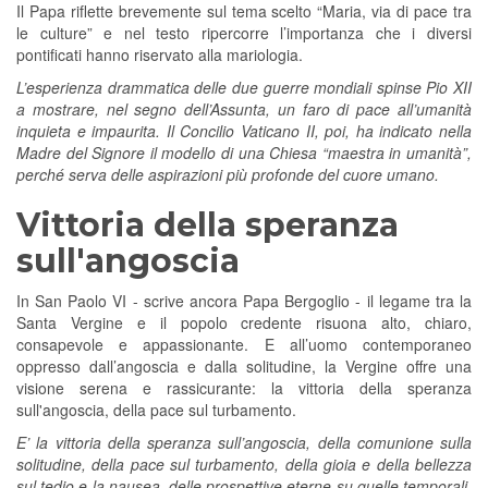
Il Papa riflette brevemente sul tema scelto “Maria, via di pace tra
le culture” e nel testo ripercorre l’importanza che i diversi
pontificati hanno riservato alla mariologia.
L’esperienza drammatica delle due guerre mondiali spinse Pio XII
a mostrare, nel segno dell’Assunta, un faro di pace all’umanità
inquieta e impaurita. Il Concilio Vaticano II, poi, ha indicato nella
Madre del Signore il modello di una Chiesa “maestra in umanità”,
perché serva delle aspirazioni più profonde del cuore umano.
Vittoria della speranza
sull'angoscia
In San Paolo VI - scrive ancora Papa Bergoglio - il legame tra la
Santa Vergine e il popolo credente risuona alto, chiaro,
consapevole e appassionante. E all’uomo contemporaneo
oppresso dall’angoscia e dalla solitudine, la Vergine offre una
visione serena e rassicurante: la vittoria della speranza
sull'angoscia, della pace sul turbamento.
E’ la vittoria della speranza sull’angoscia, della comunione sulla
solitudine, della pace sul turbamento, della gioia e della bellezza
sul tedio e la nausea, delle prospettive eterne su quelle temporali,