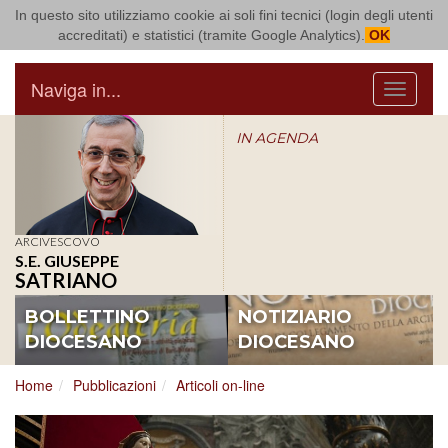
In questo sito utilizziamo cookie ai soli fini tecnici (login degli utenti
Arcidiocesi di Bari Bitonto
accreditati) e statistici (tramite Google Analytics).
OK
Naviga in...
Menu
IN AGENDA
ARCIVESCOVO
S.E. GIUSEPPE
SATRIANO
BOLLETTINO
NOTIZIARIO
DIOCESANO
DIOCESANO
Home
Pubblicazioni
Articoli on-line