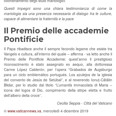
coordinamento degli studi mariologici:
Questi impegni sono una chiara testimonianza di come la
mariologia sia una presenza necessaria di dialogo fra le culture,
capace di alimentare la fraternità e la pace
Il Premio delle accademie
Pontificie
Il Papa ribadisce anche il sempre fecondo legame che esiste tra
Vangelo e cultura, all’interno del quale – afferma - va letto anche il
Premio delle Pontificie Accademie: quest’anno il prestigioso
riconoscimento è stato assegnato ex aequo, alla dottoressa
Carme López Calderón, per l’opera “Grabados de Augsburgo
para un ciclo emblemático portugués. Los azulejos de la iglesia
del convento de Jesús de Setúbal”, e al reverendo Ionuț-Cătălin
Blidar, per lo studio dal titolo “L’umanità immacolata di Maria –
icona del logos di Dio, compimento della stirpe eletta e frutto
dell’albero della croce”.
Cecilia Seppia - Città del Vaticano
©
www.vaticannews.va
, mercoledì 4 dicembre 2019